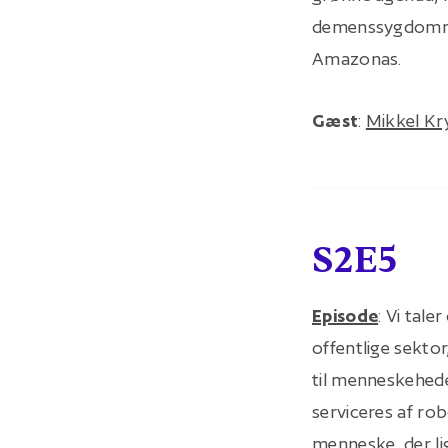
demenssygdomme 
Amazonas.
Gæst
:
Mikkel Kr
S2E5
Episode
: Vi tal
offentlige sekt
til menneskehede
serviceres af rob
menneske, der li