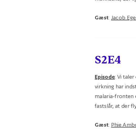
Gæst
:
Jacob Ege
S2E4
Episode
: Vi tal
virkning har ind
malaria-fronten 
fastslår, at der 
Gæst
:
Phie Amb