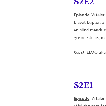
S2E2
Episode
: Vi tal
blevet kuppet a
en blind mands s
grønneste og mes
Gæst
:
ELOQ
aka 
S2E1
Episode
: Vi tale
effektivt som fø