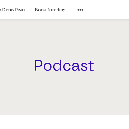
 Denis Rivin
Book foredrag
Podcast