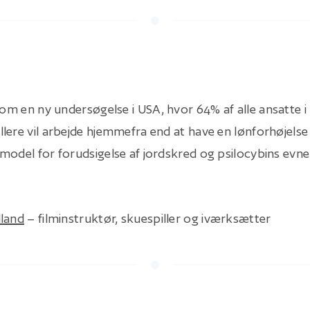
er om en ny undersøgelse i USA, hvor 64% af alle ansatte i
lere vil arbejde hjemmefra end at have en lønforhøjels
odel for forudsigelse af jordskred og psilocybins evne t
lland
– filminstruktør, skuespiller og iværksætter