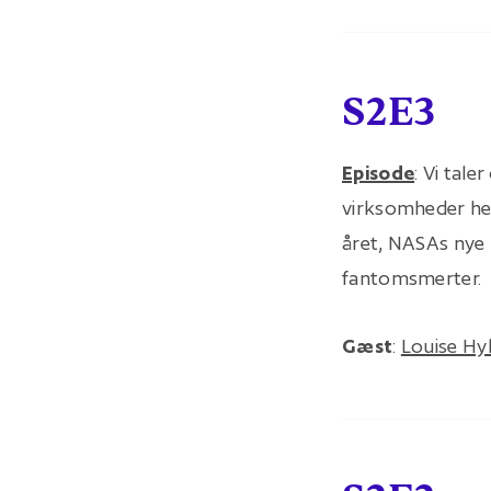
S2E3
Episode
: Vi tal
virksomheder hel
året, NASAs nye m
fantomsmerter.
Gæst
:
Louise Hy