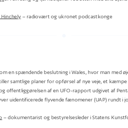
 Hinchely
– radiovært og ukronet podcastkonge
er om en spændende beslutning i Wales, hvor man med øje
stiller samtlige planer for opførsel af nye veje, et kæ
og offentliggørelsen af en UFO-rapport udgivet af Pent
flyver uidentificerede flyvende fænomener (UAP) rundt i j
o
– dokumentarist og bestyrelsesleder i Statens Kunst