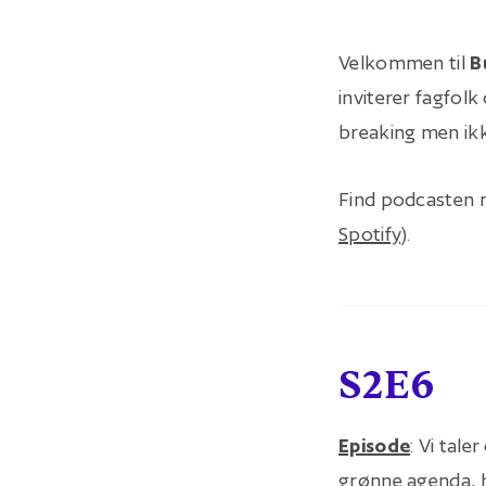
Velkommen til
B
inviterer fagfolk
breaking men ikk
Find podcasten n
Spotify
).
S2E6
Episode
: Vi tal
grønne agenda, h