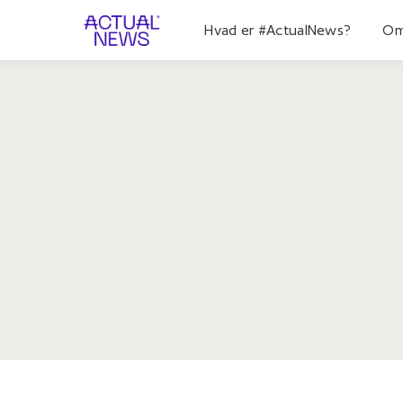
Hvad er #ActualNews?
Om