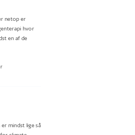
er netop er
enterapi hvor
dst en af de
er
 er mindst lige så
for climate