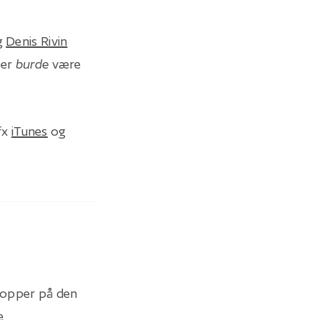
g
Denis Rivin
der
burde
være
fx
iTunes
og
 hopper på den
e