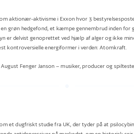
er om aktionær-aktivisme i Exxon hvor 3 bestyrelsespost
f en grøn hedgefond, et kæmpe gennembrud inden for g
yn er delvist genoprettet ved hjælp af alger og ikke min
t kontroversielle energiformer i verden: Atomkraft.
August Fenger Janson – musiker, producer og spiltest
r om et dugfriskt studie fra UK, der tyder på at psilocybin
rende antidepressiver på markedet, om en historisk sejr 