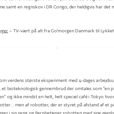
samt en regnskov i DR Congo, der heldigvis har det 
yger
– TV-vært på alt fra Go'morgen Danmark til Lykkeh
er om verdens største eksperiment med 4-dages arbejdsu
or, et bioteknologisk gennembrud der omtales som ”en
n” og ikke mindst en helt, helt speciel café i Tokyo hvo
otter…. men af robotter, der er styret på afstand af et p
gger i sin seng og fjernbetjener robotten med sine øjen