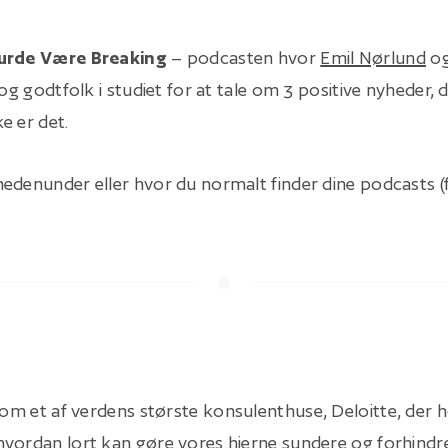
urde Være Breaking
– podcasten hvor
Emil Nørlund
o
 og godtfolk i studiet for at tale om 3 positive nyheder, 
e er det.
edenunder eller hvor du normalt finder dine podcasts (
er om et af verdens største konsulenthuse, Deloitte, der
vordan lort kan gøre vores hjerne sundere og forhindr