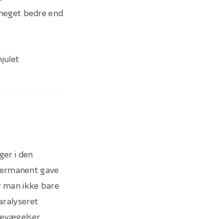
meget bedre end
julet
ger i den
 permanent gave
r man ikke bare
aralyseret
bevægelser.