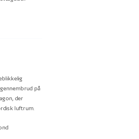
blikkelig
mpe gennembrud på
agon, der
ordisk luftrum.
fond