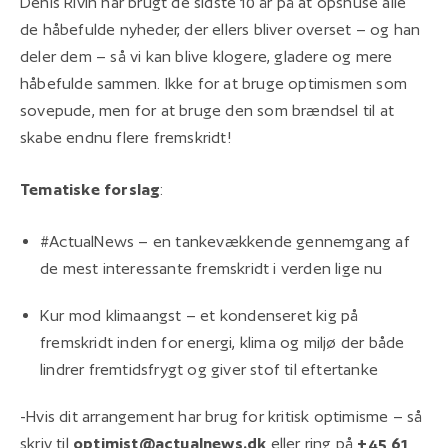
Denis Rivin har brugt de sidste 10 år på at opsnuse alle
de håbefulde nyheder, der ellers bliver overset – og han
deler dem – så vi kan blive klogere, gladere og mere
håbefulde sammen. Ikke for at bruge optimismen som
sovepude, men for at bruge den som brændsel til at
skabe endnu flere fremskridt!
Tematiske forslag
:
#ActualNews – en tankevækkende gennemgang af
de mest interessante fremskridt i verden lige nu
Kur mod klimaangst – et kondenseret kig på
fremskridt inden for energi, klima og miljø der både
lindrer fremtidsfrygt og giver stof til eftertanke
-Hvis dit arrangement har brug for kritisk optimisme – så
skriv til
optimist@actualnews.dk
eller ring på
+45 61