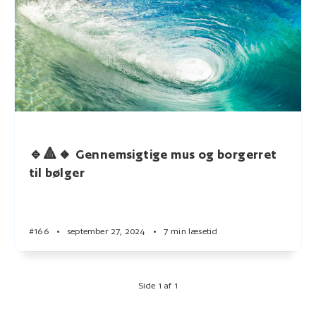
🔹🔺🔸 Gennemsigtige mus og borgerret
til bølger
#166
•
september 27, 2024
•
7 min læsetid
Side 1 af 1