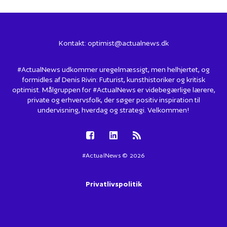
Kontakt:
optimist@actualnews.dk
#ActualNews udkommer uregelmæssigt, men helhjertet, og
formidles af Denis Rivin: Futurist, kunsthistoriker og kritisk
optimist. Målgruppen for #ActualNews er videbegærlige lærere,
private og erhvervsfolk, der søger positiv inspiration til
undervisning, hverdag og strategi. Velkommen!
#ActualNews © 2026
Privatlivspolitik