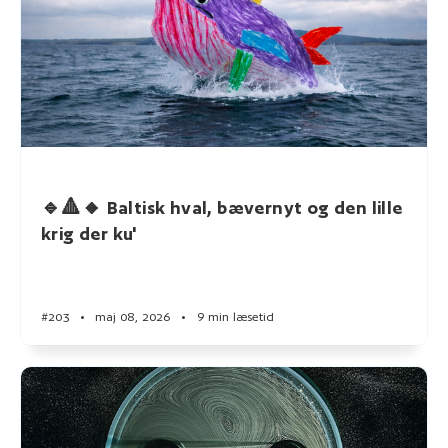
🔹🔺🔸 Baltisk hval, bævernyt og den lille
krig der ku'
#203
•
maj 08, 2026
•
9 min læsetid