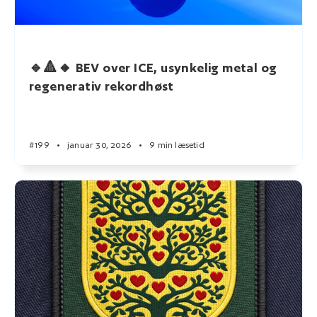
🔹🔺🔸 BEV over ICE, usynkelig metal og
regenerativ rekordhøst
#199
•
januar 30, 2026
•
9 min læsetid