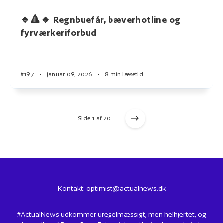
🔹🔺🔸 Regnbuefår, bæverhotline og
fyrværkeriforbud
#197
•
januar 09, 2026
•
8 min læsetid
Side 1 af 20
Kontakt:
optimist@actualnews.dk
#ActualNews udkommer uregelmæssigt, men helhjertet, og