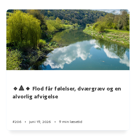
🔹🔺🔸 Flod får følelser, dværgræv og en
alvorlig afvigelse
#206
•
juni 19, 2026
•
9 min læsetid