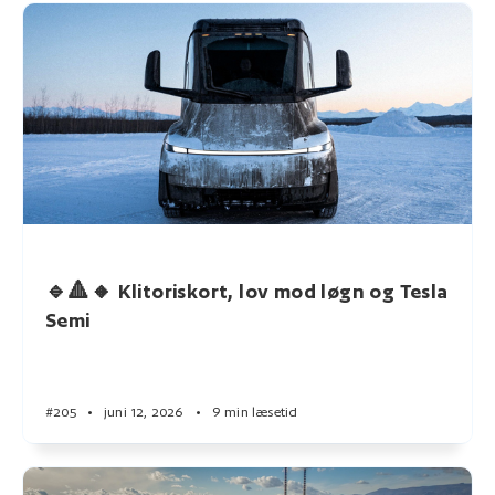
🔹🔺🔸 Klitoriskort, lov mod løgn og Tesla
Semi
#205
•
juni 12, 2026
•
9 min læsetid