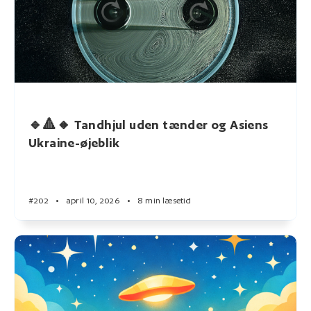
🔹🔺🔸 Tandhjul uden tænder og Asiens
Ukraine-øjeblik
#202
•
april 10, 2026
•
8 min læsetid