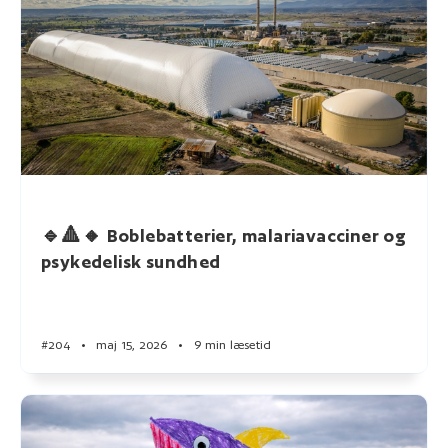
🔹🔺🔸 Boblebatterier, malariavacciner og
psykedelisk sundhed
#204
•
maj 15, 2026
•
9 min læsetid