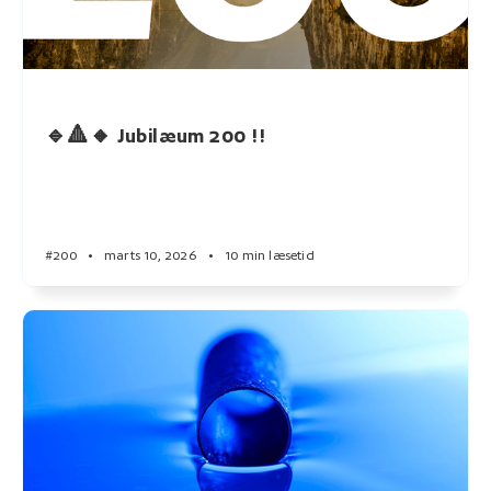
🔹🔺🔸 Jubilæum 200 !!
#200
•
marts 10, 2026
•
10 min læsetid