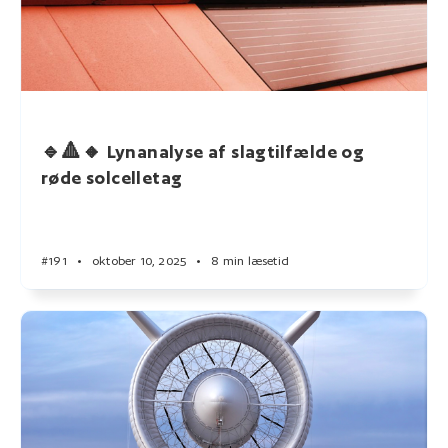
🔹🔺🔸 Lynanalyse af slagtilfælde og
røde solcelletag
#191
•
oktober 10, 2025
•
8 min læsetid