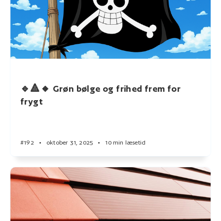
🔹🔺🔸 Grøn bølge og frihed frem for
frygt
#192
•
oktober 31, 2025
•
10 min læsetid