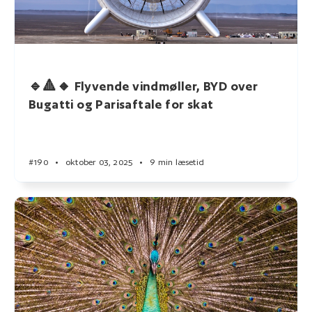
🔹🔺🔸 Flyvende vindmøller, BYD over
Bugatti og Parisaftale for skat
#190
•
oktober 03, 2025
•
9 min læsetid