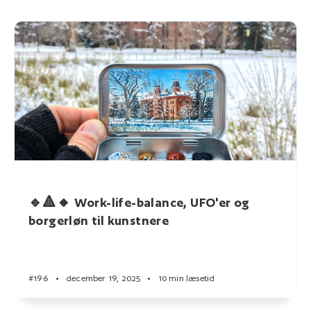
🔹🔺🔸 Work-life-balance, UFO'er og
borgerløn til kunstnere
#196
•
december 19, 2025
•
10 min læsetid