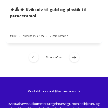
🔹🔺🔸 Kviksølv til guld og plastik til
paracetamol
#187
•
august 15, 2025
•
9 min læsetid
Side 2 af 20
Kontakt:
optimist@actualnews.dk
#ActualNews udkommer uregelmæssigt, men helhjertet, og