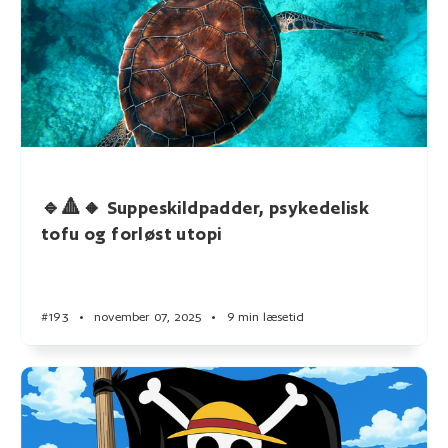
🔹🔺🔸 Suppeskildpadder, psykedelisk
tofu og forløst utopi
#193
•
november 07, 2025
•
9 min læsetid