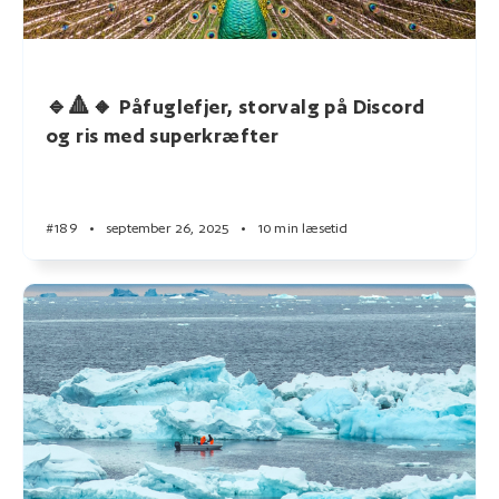
🔹🔺🔸 Påfuglefjer, storvalg på Discord
og ris med superkræfter
#189
•
september 26, 2025
•
10 min læsetid