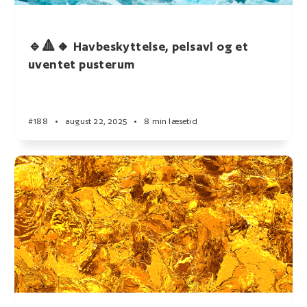
🔹🔺🔸 Havbeskyttelse, pelsavl og et
uventet pusterum
#188
•
august 22, 2025
•
8 min læsetid