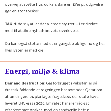
overvej at
støtte
hvis du kan: Bare en 10'er pr. udgivelse
gør en stor forskel!
TAK
til de 214 af jer der allerede støtter – I er direkte
med til at sikre nyhedsbrevets overlevelse.
Du kan også støtte med et
engangsbeløb
lige nu og her,
hvis lysten er med dig!
Energi, miljø & klima
Demand destruction
: Gasforbruget i Pakistan er så
drastisk faldende at regeringen har anmodet Qatar om
at omdirigere 24 planlagte fragtskibe, der skulle have
leveret LNG-gas i 2026. Emiratet har allernådigst
efterkommet
ønsket, mod en sandsynlig heftig