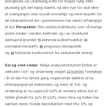
energikilde var utænkelig indtil for meget nylig. Men
pludselig går det rigtig stærkt, og den nye lov skal sikre
at overgangen sker socialt ansvarligt og med respekt for
de lokalsamfund der i generationer har været afhængige
af kul.
Perspektiv
: Den polske kulindustri, som så mange
andre steder i verden, befinder sig i en strukturel
dødsspiral grundet
1)
aldrende kulkraftværker,
2)
urentabel minedrift,
3)
progressiv klimapolitik
og
4)
balstyrisk konkurrence fra vedvarende energi.
Sol og vind vinder
: Ifølge analyseinstituttet Ember er
væksten i sol- og vindenergi steget
så kraftigt
foreløbigt
i år at den for første gang nogensinde dækker
al
ny
efterspørgsel på elektricitet, og mere til: Sol- og
vindenergi er nu oppe på 17,6% af verdens elmix, kul er
faldet globalt fra 34% til 33,1%, mens Kina og Indien har
sænket deres fossile elproduktion med hhv. 1,1% og