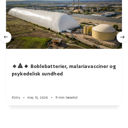
🔹🔺🔸 Boblebatterier, malariavacciner og
psykedelisk sundhed
#204
•
maj 15, 2026
•
9 min læsetid