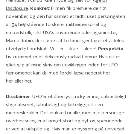
fremtider, skal du ikke snyde dig selv for
Age of
Disclosure
.
Konkret
: Filmen fik premiere den 21.
november, og den har samlet et hidtil uset persongalleri
af 34 højtstående forskere, militærpersonel og
embedsfolk, inkl. USA's nuværende udenrigsminister,
Marco Rubio, der i løbet af to timer gentager et aldeles
utvetydigt budskab: Vi – er – ikke – alene!
Perspektiv
:
Liv i rummet er et deliciously radikalt emne. Hvis du er
gået glip af mine skriv om udviklingen inden for UFO-
fænomenet kan du med fordel læse nederst
her
,
her
eller
her
.
Disclaimer
: UFO'er et åbenlyst tricky emne; ualmindeligt
stigmatiseret, tabubelagt og latterliggjort i en
menneskealder. Det er ikke for alle, men min personlige
overbevisning er at noget stort og nyt og spændende
er ved at udspille sig. Hvis man er nysgerrig på universet