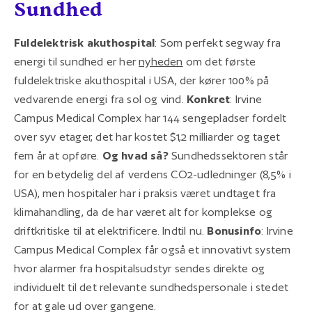
Sundhed
Fuldelektrisk akuthospital
: Som perfekt segway fra
energi til sundhed er her
nyheden
om det første
fuldelektriske akuthospital i USA, der kører 100% på
vedvarende energi fra sol og vind.
Konkret
: Irvine
Campus Medical Complex har 144 sengepladser fordelt
over syv etager, det har kostet $1,2 milliarder og taget
fem år at opføre.
Og hvad så?
Sundhedssektoren står
for en betydelig del af verdens CO2-udledninger (8,5% i
USA), men hospitaler har i praksis været undtaget fra
klimahandling, da de har været alt for komplekse og
driftkritiske til at elektrificere. Indtil nu.
Bonusinfo
: Irvine
Campus Medical Complex får også et innovativt system
hvor alarmer fra hospitalsudstyr sendes direkte og
individuelt til det relevante sundhedspersonale i stedet
for at gale ud over gangene.