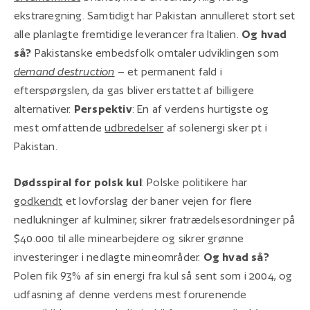
ekstraregning. Samtidigt har Pakistan annulleret stort set
alle planlagte fremtidige leverancer fra Italien.
Og hvad
så?
Pakistanske embedsfolk omtaler udviklingen som
demand destruction
– et permanent fald i
efterspørgslen, da gas bliver erstattet af billigere
alternativer.
Perspektiv
: En af verdens hurtigste og
mest omfattende
udbredelser
af solenergi sker pt i
Pakistan.
Dødsspiral for polsk kul
: Polske politikere har
godkendt
et lovforslag der baner vejen for flere
nedlukninger af kulminer, sikrer fratrædelsesordninger på
$40.000 til alle minearbejdere og sikrer grønne
investeringer i nedlagte mineområder.
Og hvad så?
Polen fik 93% af sin energi fra kul så sent som i 2004, og
udfasning af denne verdens mest forurenende