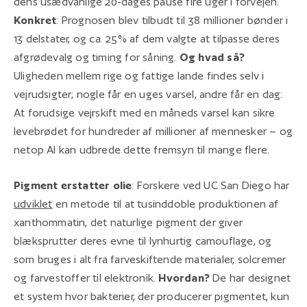
dens usædvanlige 20-dages pause fire uger i forvejen.
Konkret
:
Prognosen blev tilbudt til 38 millioner bønder i
13 delstater, og ca. 25% af dem valgte at tilpasse deres
afgrødevalg og timing for såning.
Og hvad så?
Uligheden mellem rige og fattige lande findes selv i
vejrudsigter; nogle får en uges varsel, andre får en dag:
At forudsige vejrskift med en måneds varsel kan sikre
levebrødet for hundreder af millioner af mennesker – og
netop AI kan udbrede dette fremsyn til mange flere.
Pigment erstatter olie
: Forskere ved UC San Diego har
udviklet
en metode til at tusinddoble produktionen af
xanthommatin, det naturlige pigment der giver
blæksprutter deres evne til lynhurtig camouflage, og
som bruges i alt fra farveskiftende materialer, solcremer
og farvestoffer til elektronik.
Hvordan?
De har designet
et system hvor bakterier, der producerer pigmentet, kun