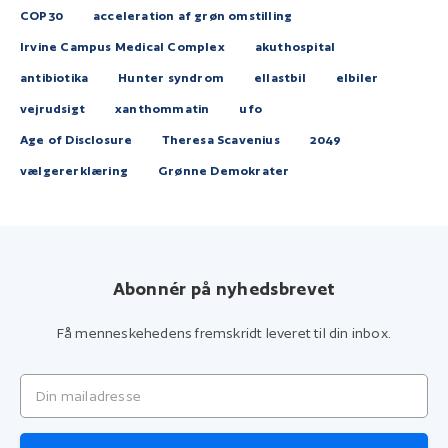
COP30
acceleration af grøn omstilling
Irvine Campus Medical Complex
akuthospital
antibiotika
Hunter syndrom
ellastbil
elbiler
vejrudsigt
xanthommatin
ufo
Age of Disclosure
Theresa Scavenius
2049
vælgererklæring
Grønne Demokrater
Abonnér på nyhedsbrevet
Få menneskehedens fremskridt leveret til din inbox.
Din mailadresse