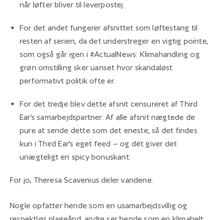
når løfter bliver til leverpostej.
For det andet fungerer afsnittet som løftestang til
resten af serien, da det understreger en vigtig pointe,
som også går igen i #ActualNews: Klimahandling og
grøn omstilling sker uanset hvor skandaløst
performativt politik ofte er.
For det tredje blev dette afsnit censureret af Third
Ear's samarbejdspartner: Af alle afsnit nægtede de
pure at sende dette som det eneste, så det findes
kun i Third Ear's eget feed – og dét giver det
unægteligt en spicy bonuskant.
For jo, Theresa Scavenius deler vandene.
Nogle opfatter hende som en usamarbejdsvillig og
respektløs plageånd, andre ser hende som en klimahelt