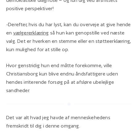
demokratiske diagnose – og lun dig ved afsnittets
positive perspektiver!
-Derefter, hvis du har lyst, kan du overveje at give hende
en
vælgererklæring
så hun kan genopstille ved næste
valg. Det er hverken en stemme eller en støtteerklæring,
kun mulighed for at stille op.
Hvor genstridig hun end måtte forekomme, ville
Christiansborg kun blive endnu åndsfattigere uden
hendes irriterende forsøg på at afsløre ubelejlige
sandheder.
Det var alt hvad jeg havde af menneskehedens
fremskridt til dig i denne omgang.