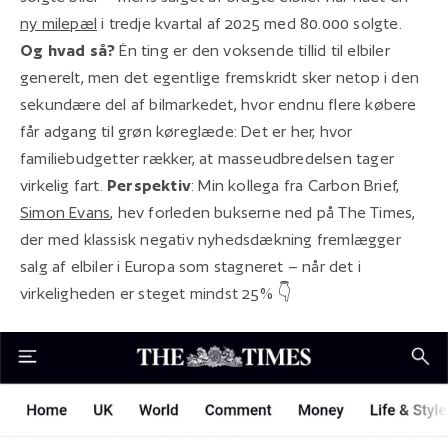
ny milepæl
i tredje kvartal af 2025 med 80.000 solgte.
Og hvad så?
Én ting er den voksende tillid til elbiler
generelt, men det egentlige fremskridt sker netop i den
sekundære del af bilmarkedet, hvor endnu flere købere
får adgang til grøn køreglæde: Det er her, hvor
familiebudgetter rækker, at masseudbredelsen tager
virkelig fart.
Perspektiv
: Min kollega fra Carbon Brief,
Simon Evans
, hev forleden bukserne ned på The Times,
der med klassisk negativ nyhedsdækning fremlægger
salg af elbiler i Europa som stagneret – når det i
virkeligheden er steget mindst 25% 👇