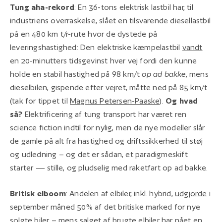
Tung aha-rekord
: En 36-tons elektrisk lastbil har, til
industriens overraskelse, slået en tilsvarende diesellastbil
på en 480 km t/r-rute hvor de dystede på
leveringshastighed: Den elektriske kæmpelastbil
vandt
en 20-minutters tidsgevinst hver vej fordi den kunne
holde en stabil hastighed på 98 km/t
op ad bakke
, mens
dieselbilen, gispende efter vejret, måtte ned på 85 km/t
(tak for tippet til
Magnus Petersen-Paaske
).
Og hvad
så?
Elektrificering af tung transport har været ren
science fiction indtil for nylig, men de nye modeller slår
de gamle på alt fra hastighed og driftssikkerhed til støj
og udledning – og det er sådan, et paradigmeskift
starter — stille, og pludselig med raketfart op ad bakke.
Britisk elboom
: Andelen af elbiler, inkl. hybrid,
udgjorde
i
september måned 50% af det britiske marked for nye
solgte biler – mens salget af brugte elbiler har nået en