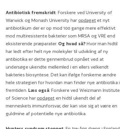
Antibiotisk fremskridt
: Forskere ved University of
Warwick og Monash University har
opdaget
et nyt
antibiotikum der er op mod 100 gange mere effektivt
mod multiresistente bakterier som MRSA og VRE end
eksisterende præparater.
Og hvad så?
Hvor man hidtil
har ledt efter helt nye molekyler til udvikling af ny
antibiotika er dette gennembrud opnået ved at
undersøge ukendte mellemled i en ellers velkendt
bakteries biosyntese. Det kan ifølge forskerne ændre
hele strategien for hvordan man finder nye antibiotika i
fremtiden.
Læs også
: Forskere ved Weizmann Institute
of Science har
opdaget
en hidtil ukendt del af
menneskets immunforsvar, der kan vise sig at være en
guldmine af potentielle nye antibiotika.
Hunters syndrom stoppet
: En tre-årig dreng i England