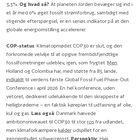
3,3%.
Og hvad så?
At planeten Jorden bevæger sig ind i
et år med 0% øget fossilt strømforbrug, samtidigt med
stigende efterspørgsel, er en seriøs indikator på at den
globale energiomstilling accelererer.
COP-status
: Klimatopmødet COP30 er slut, og den
forkromede velvilje til at opgive fremtidsfjendtlige
fossilforretninger udeblev, igen, som frygtet.
Men
:
Holland og Colombia har, med støtte fra 85 lande,
indkaldt
til verdens første Global Fossil Fuel Phase-Out
Conference i april 2026: En hel konference, uden
vetoret, dedikeret udelukkende til den skrappeste af
helligbrøderne – en faktisk køreplan til udfasning af olie,
kul og gas.
Læs også
: Danmark hævede
ambitionsniveauet til COP30 til stor
ros
fra udlandet,
men klimaforkæmpere
kalder
udspillet for en
gennemhullet schweizerost.
Perspektiv
: Hvis