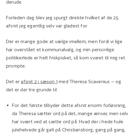
derude.
Forleden dag blev jeg spurgt direkte hvilket af de 25
afsnit jeg egentlig selv var gladest for.
Der er mange gode at vælge imellem, men fordi vi lige
har overstået et kommunalvalg, og min personlige
politikerlede er helt friskpisket, så kom svaret til mig ret
prompte:
Det er
afsnit 2 i sæson 1
med Theresa Scavenius – og
det er der tre grunde til:
For det første tilbyder dette afsnit enorm forløsning,
da Theresa sætter ord på det, mange ænser, men selv
har svært ved at sætte ord på: Hvad der i hede hule
julehelvede går galt på Christiansborg, gang på gang,