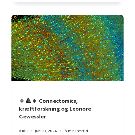
🔹🔺🔸 Connectomics,
kræftforskning og Leonore
Gewessler
#160
•
juni 21, 2024
•
8 min læsetid