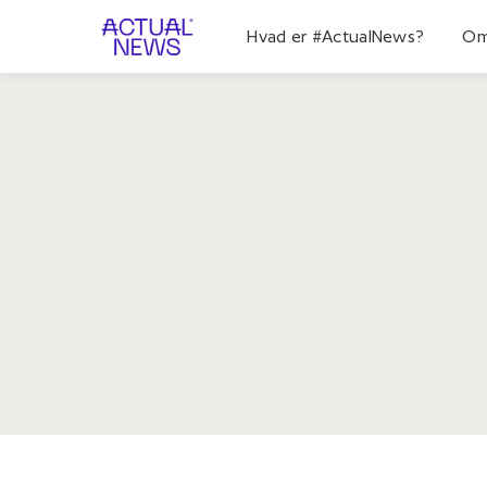
Hvad er #ActualNews?
Om