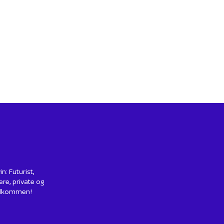
: Futurist,
ere, private og
 Velkommen!