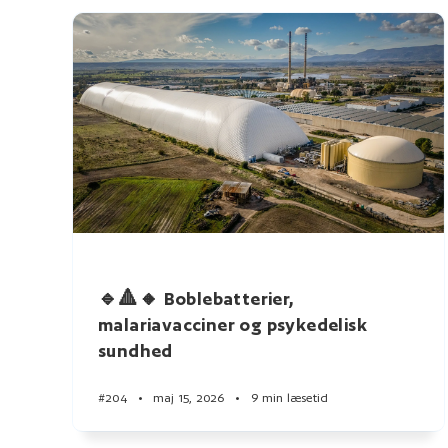
🔹🔺🔸 Boblebatterier,
malariavacciner og psykedelisk
sundhed
#204
•
maj 15, 2026
•
9 min læsetid