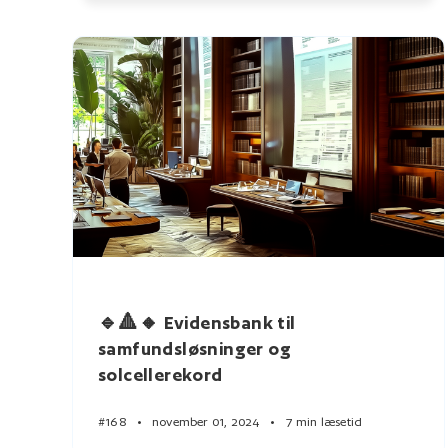
🔹🔺🔸 Evidensbank til
samfundsløsninger og
solcellerekord
#168
•
november 01, 2024
•
7 min læsetid