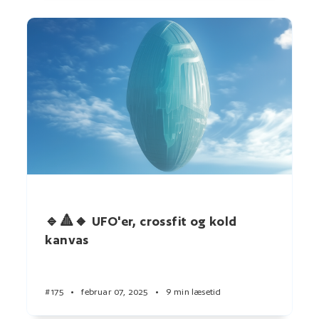
🔹🔺🔸 UFO'er, crossfit og kold
kanvas
#175
•
februar 07, 2025
•
9 min læsetid