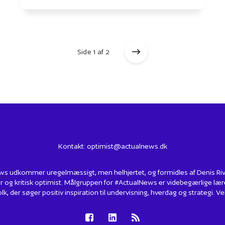
Side 1 af 2
Kontakt:
optimist@actualnews.dk
s udkommer uregelmæssigt, men helhjertet, og formidles af Denis Rivin
r og kritisk optimist. Målgruppen for #ActualNews er videbegærlige lær
lk, der søger positiv inspiration til undervisning, hverdag og strategi.