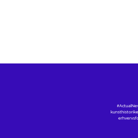
#ActualNew
kunsthistorike
erhvervsfo