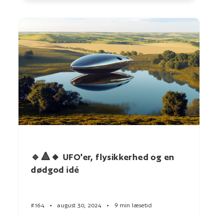
🔹🔺🔸 UFO'er, flysikkerhed og en
dødgod idé
#164
•
august 30, 2024
•
9 min læsetid