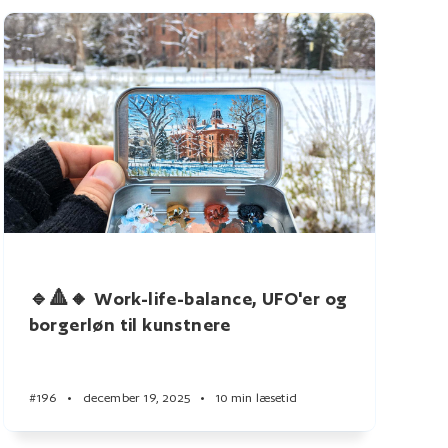
🔹🔺🔸 Work-life-balance, UFO'er og
borgerløn til kunstnere
#196
•
december 19, 2025
•
10 min læsetid