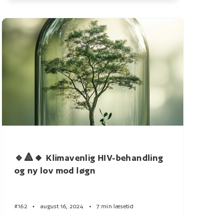
🔹🔺🔸 Klimavenlig HIV-behandling
og ny lov mod løgn
#162
•
august 16, 2024
•
7 min læsetid