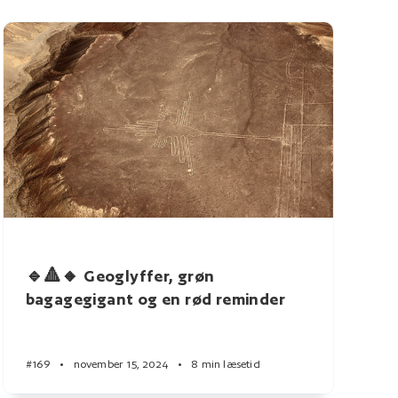
🔹🔺🔸 Geoglyffer, grøn
bagagegigant og en rød reminder
#169
•
november 15, 2024
•
8 min læsetid