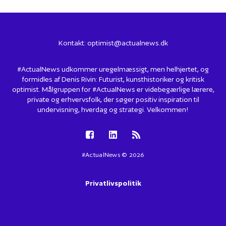
Kontakt:
optimist@actualnews.dk
#ActualNews udkommer uregelmæssigt, men helhjertet, og
formidles af Denis Rivin: Futurist, kunsthistoriker og kritisk
optimist. Målgruppen for #ActualNews er videbegærlige lærere,
private og erhvervsfolk, der søger positiv inspiration til
undervisning, hverdag og strategi. Velkommen!
#ActualNews © 2026
Privatlivspolitik