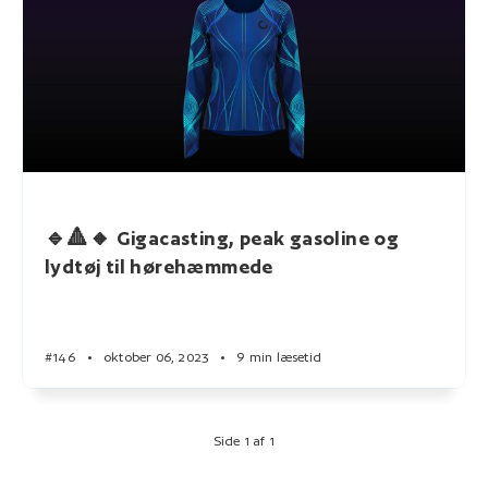
🔹🔺🔸 Gigacasting, peak gasoline og
lydtøj til hørehæmmede
#146
•
oktober 06, 2023
•
9 min læsetid
Side 1 af 1