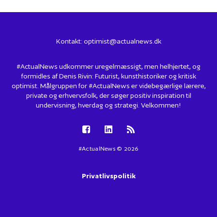
Kontakt:
optimist@actualnews.dk
#ActualNews udkommer uregelmæssigt, men helhjertet, og
formidles af Denis Rivin: Futurist, kunsthistoriker og kritisk
optimist. Målgruppen for #ActualNews er videbegærlige lærere,
private og erhvervsfolk, der søger positiv inspiration til
undervisning, hverdag og strategi. Velkommen!
#ActualNews © 2026
Privatlivspolitik