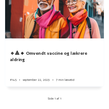
🔹🔺🔸 Omvendt vaccine og lækrere
aldring
#145
•
september 22, 2023
•
7 min læsetid
Side 1 af 1