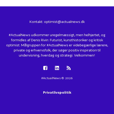
Kontakt:
optimist@actualnews.dk
#ActualNews udkommer uregelmæssigt, men helhjertet, og
formidles af Denis Rivin: Futurist, kunsthistoriker og kritisk
optimist. Målgruppen for #ActualNews er videbegærlige lærere,
private og erhvervsfolk, der søger positiv inspiration til
undervisning, hverdag og strategi. Velkommen!
#ActualNews © 2026
Privatlivspolitik