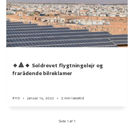
🔹🔺🔸 Soldrevet flygtningelejr og
frarådende bilreklamer
#110
•
januar 14, 2022
•
5 min læsetid
Side 1 af 1