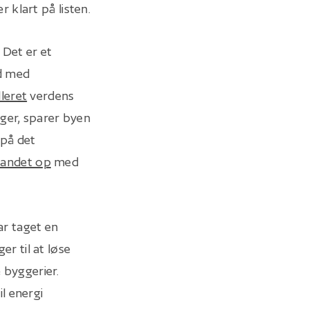
r klart på listen.
Det er et
ed med
lleret
verdens
ger, sparer byen
 på det
andet op
med
ar taget en
r til at løse
 byggerier.
il energi