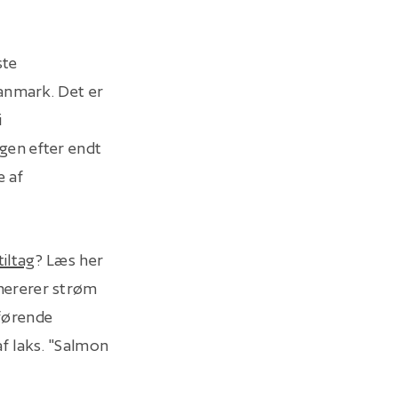
ste
Danmark. Det er
i
gen efter endt
e af
iltag
? Læs her
nererer strøm
førende
af laks. "Salmon