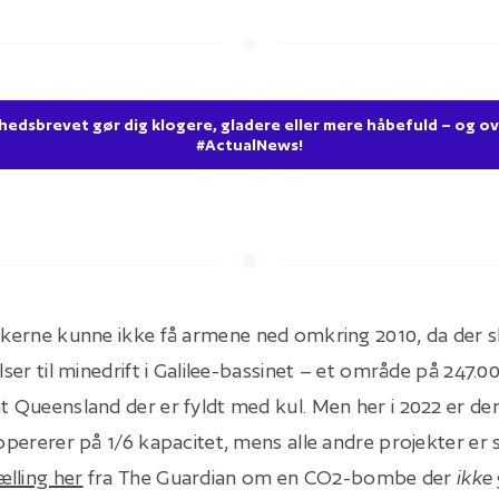
dsbrevet gør dig klogere, gladere eller mere håbefuld – og ov
#ActualNews!
itikerne kunne ikke få armene ned omkring 2010, da der s
elser til minedrift i Galilee-bassinet – et område på 247.
at Queensland der er fyldt med kul. Men her i 2022 er de
 opererer på 1/6 kapacitet, mens alle andre projekter er s
ælling her
fra The Guardian om en CO2-bombe der
ikke