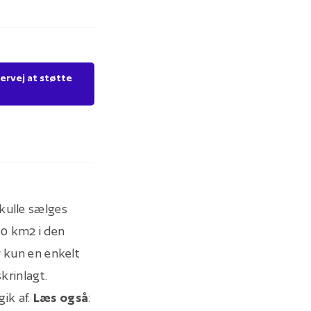
ervej at støtte
kulle sælges
000 km2 i den
r kun en enkelt
krinlagt.
gik af.
Læs også
: