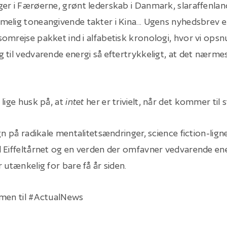
er i Færøerne, grønt lederskab i Danmark, slaraffenland
elig toneangivende takter i Kina... Ugens nyhedsbrev er
omrejse pakket ind i alfabetisk kronologi, hvor vi ops
til vedvarende energi så eftertrykkeligt, at det nærmest b
 lige husk på, at
intet
her er trivielt, når det kommer til 
gn på radikale mentalitetsændringer, science fiction-lig
 Eiffeltårnet og en verden der omfavner vedvarende en
 utænkelig for bare få år siden.
mmen til #ActualNews