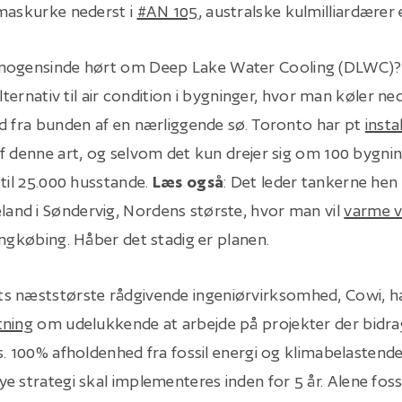
maskurke nederst i
#AN 105
, australske kulmilliardærer e
 nogensinde hørt om Deep Lake Water Cooling (DLWC)? 
alternativ til air condition i bygninger, hvor man køler n
d fra bunden af en nærliggende sø. Toronto har pt
insta
f denne art, og selvom det kun drejer sig om 100 bygnin
 til 25.000 husstande.
Læs også
: Det leder tankerne hen
nd i Søndervig, Nordens største, hvor man vil
varme v
ingkøbing. Håber det stadig er planen.
ts næststørste rådgivende ingeniørvirksomhed, Cowi, h
tning
om udelukkende at arbejde på projekter der bidrage
s. 100% afholdenhed fra fossil energi og klimabelastende
ye strategi skal implementeres inden for 5 år. Alene foss