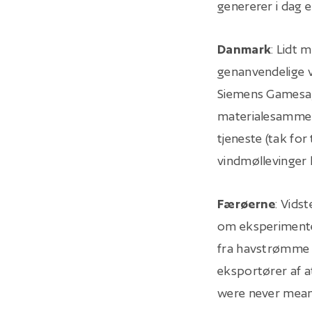
genererer i dag 
Danmark
: Lidt 
genanvendelige v
Siemens Gamesa, 
materialesammen
tjeneste (tak for
vindmøllevinger
Færøerne
: Vids
om eksperimente
fra havstrømme 
eksportører af at
were never meant