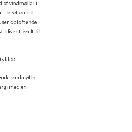
 af vindmøller i
 blevet en lidt
nuser opløftende
liver trivielt til
stykket.
nende vindmøller
ergi med en