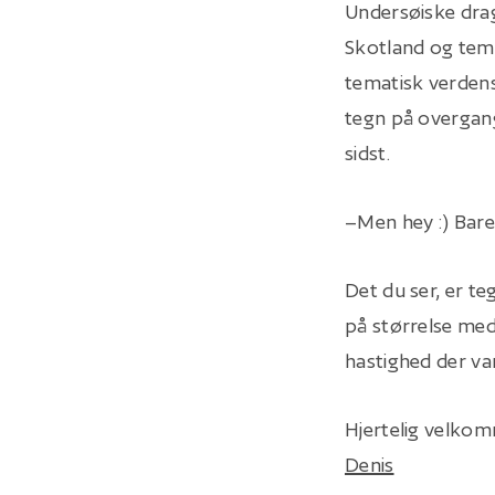
Undersøiske drag
Skotland og temm
tematisk verdens
tegn på overgang 
sidst.
–Men hey :) Bare
Det du ser, er te
på størrelse med
hastighed der var
Hjertelig velko
Denis