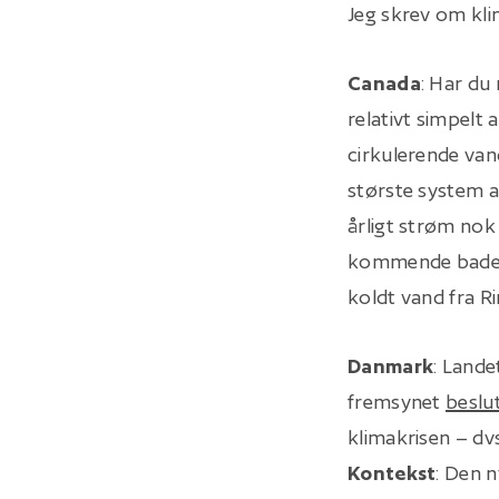
Jeg skrev om kli
Canada
: Har du
relativt simpelt 
cirkulerende van
største system a
årligt strøm nok
kommende badela
koldt vand fra R
Danmark
: Lande
fremsynet
beslu
klimakrisen – dv
Kontekst
: Den n