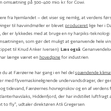
en omsætning på 300-400 mio. kr. for Cowi.
mere fra hjemlandet – det viser sig nemlig, at verdens før
inger til havvindmøller er blevet
produceret
lige her i 
der er lykkedes med at bruge en ny harpiks-teknologi 
sætningen, som gør det muligt at genanvende hele vin
 tippet til Knud Anker Iversen).
Læs også
: Genanvendels
 har længe været en
hovedpine
for industrien.
te du at Færøerne har gang i en hel del
spændende klimat
r med flyvemaskinelignende undervandsdrager, der ge
og tidevand, Færøernes
havregnskov
og en af verdens 
lanterhavslaks, Hiddenfjord, der har indstillet luftfragt 
 to fly", udtaler direktøren Atli Gregersen.