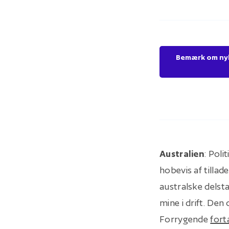
Bemærk om nyhe
Australien
: Pol
hobevis af tillad
australske delst
mine i drift. Den
Forrygende
fort