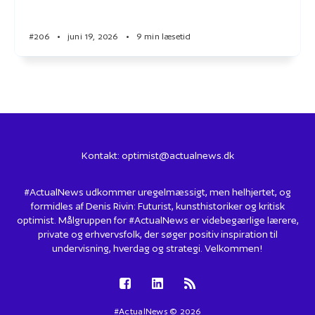
#206
•
juni 19, 2026
•
9 min læsetid
Kontakt:
optimist@actualnews.dk
#ActualNews udkommer uregelmæssigt, men helhjertet, og
formidles af Denis Rivin: Futurist, kunsthistoriker og kritisk
optimist. Målgruppen for #ActualNews er videbegærlige lærere,
private og erhvervsfolk, der søger positiv inspiration til
undervisning, hverdag og strategi. Velkommen!
#ActualNews © 2026