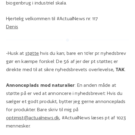
biogenbrug i industriel skala.
Hjertelig velkommen til #ActualNews nr. 117
Denis
-Husk at
støtte
hvis du kan; bare en 10'er pr. nyhedsbrev
gør en kæmpe forskel: De 56 af jer der pt støtter, er
direkte med til at sikre nyhedsbrevets overlevelse,
TAK
.
Annonceplads mod naturalier
: En anden måde at
støtte på er ved at annoncere i nyhedsbrevet: Hvis du
sælger et godt produkt, bytter jeg gerne annonceplads
for produkter. Bare skriv til mig på
optimist@actualnews.dk
, #ActualNews læses pt af 1023
mennesker.