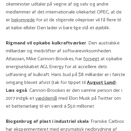
olieminister udtaler på vegne af sig selv og andre
medlemmer af det internationale oliekartel OPEC, at de
er
bekymrede
for at de stigende oliepriser vil få flere til
at købe elbiler. Den lader vi bare lige stå et øjeblik.
Rigmand vil opkøbe kulkraftværker
: Den australske
milliardær og medstifter af softwarevirksomheden
Atlassian, Mike Cannon-Brookes, har
forsøgt
at opkøbe
energiselskabet AGL Energy for at accellere dets
udfasning af kulkraft. Hans bud på $8 milliarder er i første
omgang blevet afvist (tak for tippet til
August Lund
).
Læs også
: Cannon-Brookes er den samme person der i
2017 indgik et
væddemål
med Elon Musk på Twitter om
et batterianlæg til en værdi á $50 millioner.
Biogenbrug af plast i industriel skala
: Franske Carbios
har eksperimenteret med enzymatisk nedbrydning af