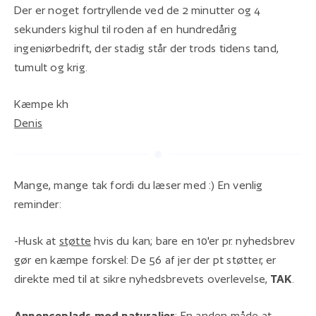
Der er noget fortryllende ved de 2 minutter og 4
sekunders kighul til roden af en hundredårig
ingeniørbedrift, der stadig står der trods tidens tand,
tumult og krig.
Kæmpe kh
Denis
Mange, mange tak fordi du læser med :) En venlig
reminder:
-Husk at
støtte
hvis du kan; bare en 10'er pr. nyhedsbrev
gør en kæmpe forskel: De 56 af jer der pt støtter, er
direkte med til at sikre nyhedsbrevets overlevelse,
TAK
.
Annonceplads mod naturalier
: En anden måde at