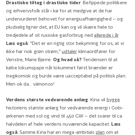
Drastiske tiltag i drastiske tider
: Befippede politikere
og erhvervsfolk står i kø for at medgive at de har
undervurderet behovet for energiuafhængighed – og
pludselig ligner det, at EU kan og vil skære hele to
tredjedele af sit russiske gasforbrug ned
allerede i år
.
Læs også
: "Det er en rigtig stor bekymring for os, at vi
ikke har nok grøn strøm,"
udtaler
klimaordfører for
Venstre, Marie Bjerre.
Og hvad så?
Tendensen til at
købe lokumspapir når lokummet først brænder er
tragikomisk og burde være uacceptabel på politisk plan.
Men ok da... vámonos!
Verdens største vedvarende anlæg
: Kina vil
bygge
historiens største anlæg for vedvarende energi i Gobi-
ørkenen med sol og vind til 450 GW – det svarer til ca.
halvdelen af hele verdens nuværende kapacitet.
Læs
også
: Samme Kina har en mega-ambitiøs
plan
om at