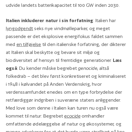
udvide landets batterikapacitet til 100 GW inden 2030.
Italien inkluderer natur i sin forfatning
: Italien har
lyngodgendt
seks nye vindmølleparker, og meget
passende er det eksplosive energifokus faldet sammen
med
en tilføjelse
til den italienske forfatning, der dikterer
at Italien skal beskytte og bevare sit miljø og
biodiversitet af hensyn til fremtidige generationer.
Læs
også
: Du kender måske begrebet
genocide
, altså
folkedrab – det blev først konkretiseret og kriminaliseret
i 1948 i kølvandet på Anden Verdenskrig, hvor
verdenssamfundet enedes om en type forbrydelse der
retfærdiggør indgriben i suveræne staters anliggender.
Med love som denne i Italien kan turen nu også være
kommet til natur: Begrebet
ecocide
omhandler
omfattende ødelæggelse af natur og økosystemer, og
mange advokerer for at det burde være strafbart på lige