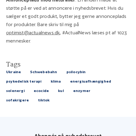
støtte på er ved at annoncere i nyhedsbrevet: Hvis du
sælger et godt produkt, bytter jeg gerne annonceplads
for produkter. Bare skriv til mig på
optimist@actualnews.dk
, #ActualNews læses pt af 1023
mennesker.
Tags
Ukraine
Schwebebahn
psilocybin
psykedelisk terapi
klima
energiuafhængighed
solenergi
ecocide
kul
enzymer
sofakrigere
tiktok
Abonnér på nyhedsbrevet