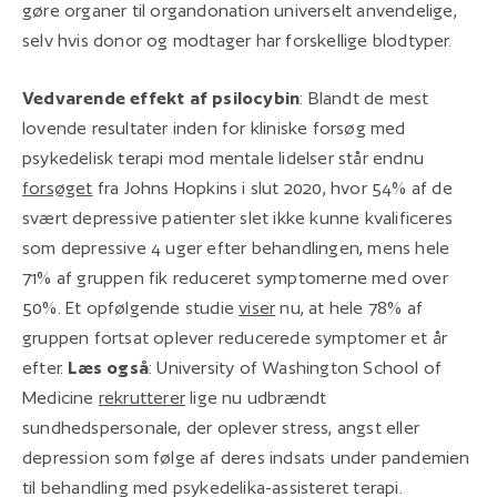
gøre organer til organdonation universelt anvendelige,
selv hvis donor og modtager har forskellige blodtyper.
Vedvarende effekt af psilocybin
: Blandt de mest
lovende resultater inden for kliniske forsøg med
psykedelisk terapi mod mentale lidelser står endnu
forsøget
fra Johns Hopkins i slut 2020, hvor 54% af de
svært depressive patienter slet ikke kunne kvalificeres
som depressive 4 uger efter behandlingen, mens hele
71% af gruppen fik reduceret symptomerne med over
50%. Et opfølgende studie
viser
nu, at hele 78% af
gruppen fortsat oplever reducerede symptomer et år
efter.
Læs også
: University of Washington School of
Medicine
rekrutterer
lige nu udbrændt
sundhedspersonale, der oplever stress, angst eller
depression som følge af deres indsats under pandemien
til behandling med psykedelika-assisteret terapi.