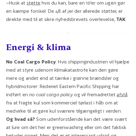
–Husk at
støtte
hvis du kan; bare en 10'er om ugen gør
en kæmpe forskel: De 48 af jer der allerede støtter, er
direkte med til at sikre nyhedsbrevets overlevelse,
TAK
.
Energi & klima
No Coal Cargo Policy
: Hvis shippingindustrien vil hjælpe
med at styre udenom klimakatastrofe kan den gøre
mere og andet end at tænke i grønne brændsler og
hybridmotorer: Rederiet Eastern Pacific Shipping har
indført en
no coal cargo policy
og vil fremadrettet
afstå
fra at fragte kul som kommerciel tørlast i håb om at
medvirke til at gøre kul sværere tilgængeligt i verden.
Og hvad så?
Som udenforstående kan det være svært
at lure om det her er greenwashing eller om det faktisk
betyder noget. Men det er et interessant udspil og