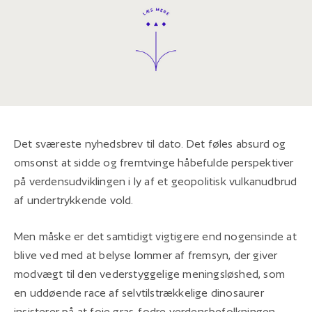
Det sværeste nyhedsbrev til dato. Det føles absurd og
omsonst at sidde og fremtvinge håbefulde perspektiver
på verdensudviklingen i ly af et geopolitisk vulkanudbrud
af undertrykkende vold.
Men måske er det samtidigt vigtigere end nogensinde at
blive ved med at belyse lommer af fremsyn, der giver
modvægt til den vederstyggelige meningsløshed, som
en uddøende race af selvtilstrækkelige dinosaurer
insisterer på at foie gras-fodre verdensbefolkningen