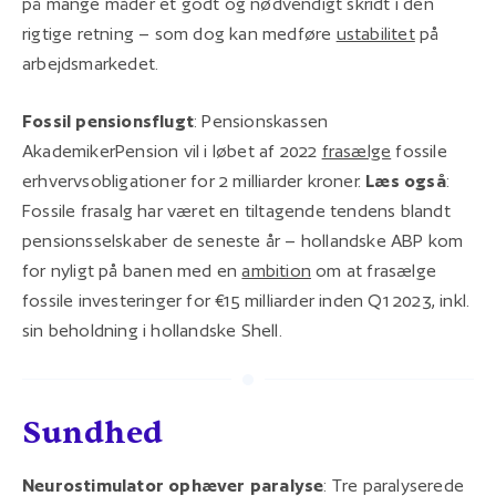
på mange måder et godt og nødvendigt skridt i den
rigtige retning – som dog kan medføre
ustabilitet
på
arbejdsmarkedet.
Fossil pensionsflugt
: Pensionskassen
AkademikerPension vil i løbet af 2022
frasælge
fossile
erhvervsobligationer for 2 milliarder kroner.
Læs også
:
Fossile frasalg har været en tiltagende tendens blandt
pensionsselskaber de seneste år – hollandske ABP kom
for nyligt på banen med en
ambition
om at frasælge
fossile investeringer for €15 milliarder inden Q1 2023, inkl.
sin beholdning i hollandske Shell.
Sundhed
Neurostimulator ophæver paralyse
: Tre paralyserede