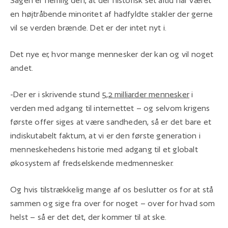
Sagen er nemlig den, at der historisk set altid har været
en højtråbende minoritet af hadfyldte stakler der gerne
vil se verden brænde. Det er der intet nyt i.
Det nye er, hvor mange mennesker der kan og vil noget
andet.
-Der er i skrivende stund
5,2 milliarder mennesker
i
verden med adgang til internettet – og selvom krigens
første offer siges at være sandheden, så er det bare et
indiskutabelt faktum, at vi er den første generation i
menneskehedens historie med adgang til et globalt
økosystem af fredselskende medmennesker.
Og hvis tilstrækkelig mange af os beslutter os for at stå
sammen og sige fra over for noget – over for hvad som
helst – så er det det, der kommer til at ske.