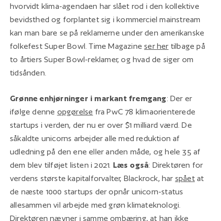
hvorvidt klima-agendaen har slået rod i den kollektive
bevidsthed og forplantet sig i kommerciel mainstream
kan man bare se på reklamerne under den amerikanske
folkefest Super Bowl. Time Magazine
ser her
tilbage på
to årtiers Super Bowl-reklamer, og hvad de siger om
tidsånden.
Grønne enhjørninger i markant fremgang
: Der er
ifølge denne
opgørelse
fra PwC 78 klimaorienterede
startups i verden, der nu er over $1 milliard værd. De
såkaldte unicorns arbejder alle med reduktion af
udledning på den ene eller anden måde, og hele 35 af
dem blev tilføjet listen i 2021.
Læs også
: Direktøren for
verdens største kapitalforvalter, Blackrock, har
spået
at
de næste 1000 startups der opnår unicorn-status
allesammen vil arbejde med grøn klimateknologi.
Direktøren nævner i samme ombæring, at han ikke