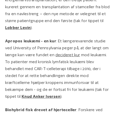
kureret gennem en transplantation af stamceller fra blod
fra en navlestreng – den nye metode er velegnet til et
større patientgruppe end den første (tak for tippet til
Lobber Levin
).
Apropos leukæmi - en kur
: Et længerevarende studie
ved University of Pennsylvania peger på, at der langt om
længe kan være fundet en
decideret kur
mod leukæmi.
To patienter med kronisk lymfatisk leukæmi blev
behandlet med CAR-T-celleterapi tilbage i 2010, der i
stedet for at rette behandlingen direkte mod
kræftcellerne hjælper kroppens immunforsvar til at
bekæmpe dem - og de er fortsat fri for leukæmi (tak for
tippet til
Knud Anker Iversen
).
Biohybrid fisk drevet af hjerteceller
: Forskere ved