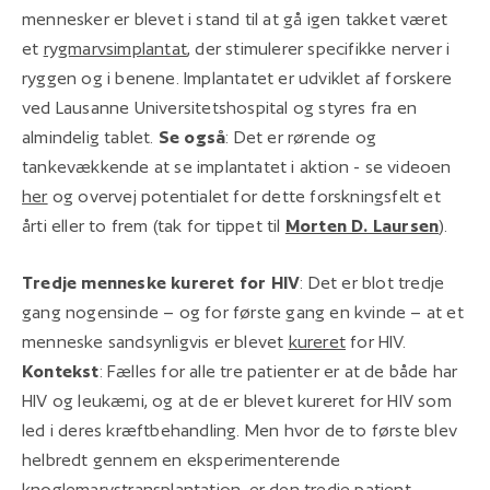
mennesker er blevet i stand til at gå igen takket været
et
rygmarvsimplantat
, der stimulerer specifikke nerver i
ryggen og i benene. Implantatet er udviklet af forskere
ved Lausanne Universitetshospital og styres fra en
almindelig tablet.
Se også
: Det er rørende og
tankevækkende at se implantatet i aktion - se videoen
her
og overvej potentialet for dette forskningsfelt et
årti eller to frem (tak for tippet til
Morten D. Laursen
).
Tredje menneske kureret for HIV
: Det er blot tredje
gang nogensinde – og for første gang en kvinde – at et
menneske sandsynligvis er blevet
kureret
for HIV.
Kontekst
: Fælles for alle tre patienter er at de både har
HIV og leukæmi, og at de er blevet kureret for HIV som
led i deres kræftbehandling. Men hvor de to første blev
helbredt gennem en eksperimenterende
knoglemarvstransplantation, er den tredje patient