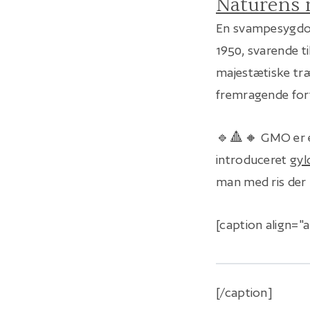
Naturens 
En svampesygdom
1950, svarende ti
majestætiske træ
fremragende for
🔹🔺🔸 GMO er et
introduceret
gyl
man med ris der
[caption align="
[/caption]