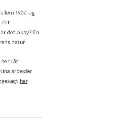
ellem 1904 og
e det
 er det okay? En
ens natur.
her i år
Kina arbejder
rzgesagt
her
.