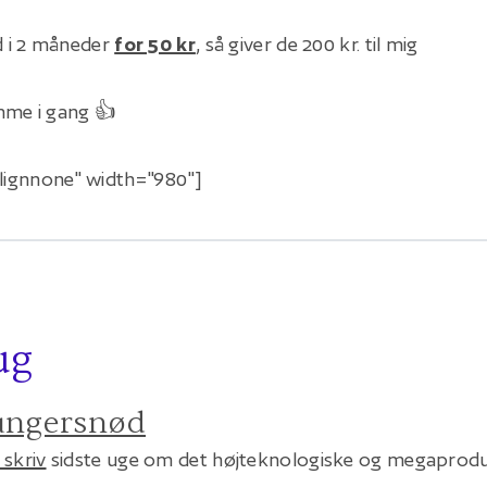
d i 2 måneder
for 50 kr
, så giver de 200 kr. til mig
mme i gang 👍
alignnone" width="980"]
ug
ungersnød
e skriv
sidste uge om det højteknologiske og megaproduk