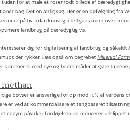
å tuden for at male et rosenrødt billede af bæredygtigh
tioner bag. Det en ærlig sag. Her er en opfølgning fra
nærmere på hvordan kunstig intelligens mere overordne
ptimere landbrug på bæredygtig vis.
teresserer dig for digitalisering af landbrug og såkaldt
artups der rykker. Læs også om begrebet
Millenial Far
er kommer til med nye og bedre måder at gøre tingene 
 methan
ige bøvser er ansvarlige for op mod 10% af verdens dr
ere er ved at kommercialisere et tangbaseret tilsætnings
et enzym påvirker fordøjelsen og reducerer udslippet