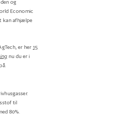
eden og
 World Economic
t kan afhjælpe
 AgTech, er her
15
ming
nu du er i
på.
ivhusgasser.
stof til
 med 80%.