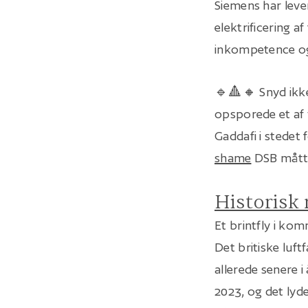
Siemens har lever
elektrificering a
inkompetence og
🔹🔺🔸 Snyd ikke 
opsporede et af 
Gaddafi i stedet 
shame
DSB måtte
Historisk
Et brintfly i ko
Det britiske luft
allerede senere i
2023, og det lyd