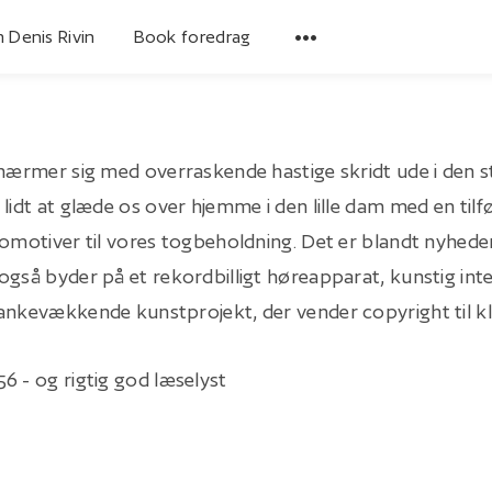
 Denis Rivin
Book foredrag
 nærmer sig med overraskende hastige skridt ude i den s
lidt at glæde os over hjemme i den lille dam med en tilfø
komotiver til vores togbeholdning. Det er blandt nyhede
gså byder på et rekordbilligt høreapparat, kunstig intel
ankevækkende kunstprojekt, der vender copyright til k
6 - og rigtig god læselyst