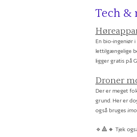
Tech &
Høreappara
En bio-ingeniør i
lettilgængelige 
ligger gratis på 
Droner m
Der er meget fo
grund. Her er do
også bruges
imo
🔹🔺🔸 Tjek også