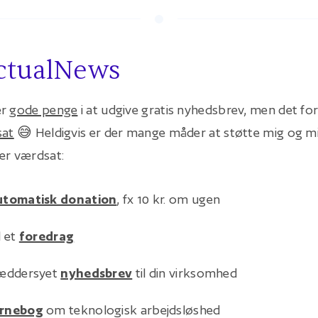
ctualNews
er
gode penge
i at udgive gratis nyhedsbrev, men det for
sat
😅 Heldigvis er der mange måder at støtte mig og mi
er værdsat:
utomatisk donation
, fx 10 kr. om ugen
l et
foredrag
ræddersyet
nyhedsbrev
til din virksomhed
rnebog
om teknologisk arbejdsløshed