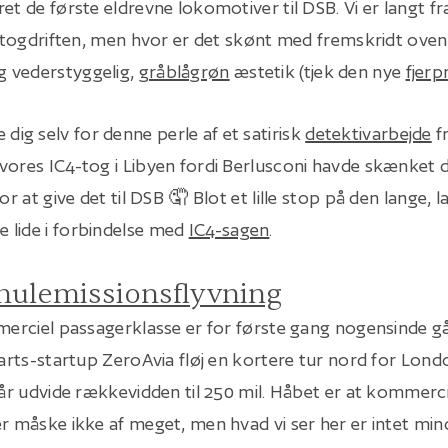
et de første eldrevne lokomotiver til DSB. Vi er langt f
f togdriften, men hvor er det skønt med fremskridt oven 
 vederstyggelig,
gråblågrøn
æstetik (tjek den nye
fjerp
dig selv for denne perle af et satirisk
detektivarbejde
fr
vores IC4-tog i Libyen fordi Berlusconi havde skænket de
for at give det til DSB 🤦 Blot et lille stop på den lange, 
 lide i forbindelse med
IC4-sagen
.
 nulemissionsflyvning
mmerciel passagerklasse er for første gang nogensinde g
farts-startup ZeroAvia fløj en kortere tur nord for Lond
 år udvide rækkevidden til 250 mil. Håbet er at kommercia
er måske ikke af meget, men hvad vi ser her er intet min