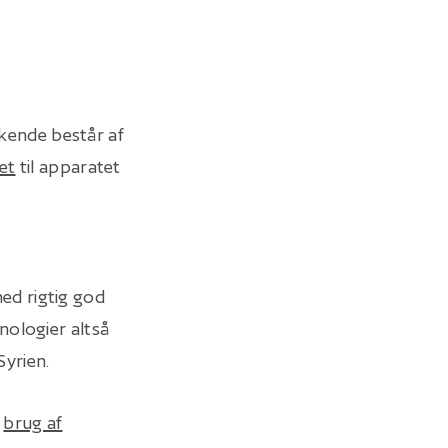
kkende består af
et
til apparatet
ed rigtig god
nologier altså
yrien.
s
brug af