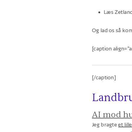
Læs Zetlan
Og lad os så ko
[caption align="
[/caption]
Landbr
AI mod h
Jeg bragte
et lill