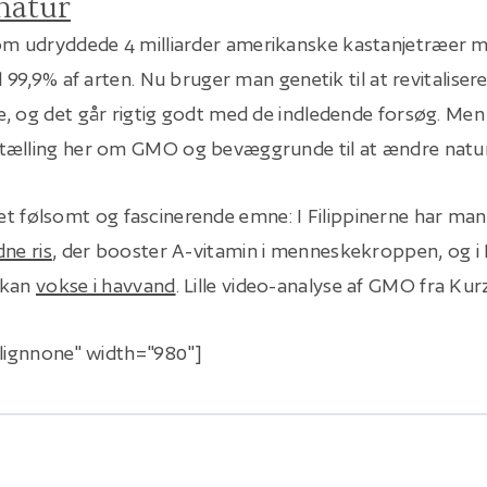
natur
 udryddede 4 milliarder amerikanske kastanjetræer m
l 99,9% af arten. Nu bruger man genetik til at revitaliser
, og det går rigtig godt med de indledende forsøg. Men
tælling her om GMO og bevæggrunde til at ændre natur
 følsomt og fascinerende emne: I Filippinerne har man 
dne ris
, der booster A-vitamin i menneskekroppen, og i 
 kan
vokse i havvand
. Lille video-analyse af GMO fra Ku
alignnone" width="980"]