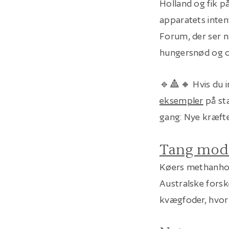
Holland og fik p
apparatets inten
Forum, der ser 
hungersnød og o
🔹🔺🔸 Hvis du in
eksempler
på st
gang: Nye kræft
Tang mod
Køers methanhold
Australske forsk
kvægfoder, hvor 