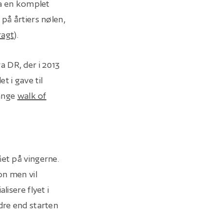
ra en komplet
på årtiers nølen,
ragt
).
a DR, der i 2013
t i gave til
lange
walk of
ået på vingerne.
on men vil
lisere flyet i
dre end starten