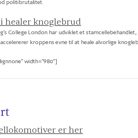
 politibrutalitet.
pi healer knoglebrud
g’s College London har udviklet et stamcellebehandlet, 
 accelererer kroppens evne til at heale alvorlige knogle
alignnone" width="980"]
rt
ellokomotiver er her