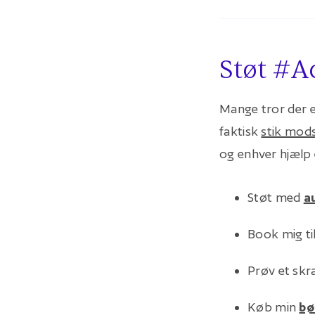
Støt #A
Mange tror der 
faktisk
stik mod
og enhver hjælp 
Støt med
a
Book mig ti
Prøv et sk
Køb min
bø