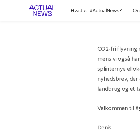
Hvad er #ActualNews?
Om
CO2-fri flyvning
mens vi også har 
splinternye ello
nyhedsbrev, der o
landbrug og et t
Velkommen til #5
Denis