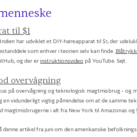
 menneske
t til $1
 Indien har udviklet et DIY-høreapparat til $1, der udelu
bestanddele som enhver i teorien selv kan finde.
Blåtrykk
GitHub, og der er
instruktionsvideo
på YouTube. Sejt.
od overvågning
kus på overvågning og teknologisk magtmisbrug - og m
g en vidunderligt vigtig påmindelse om at de samme tek
d
magtmisbrugerne i alt fra New York til Amazonas og S
 denne artikel fra juni om den amerikanske befolkning