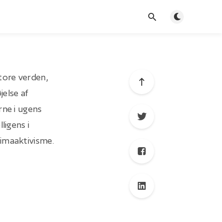
Toggle dark mo
tore verden,
jelse af
rne i ugens
ligens i
limaaktivisme.