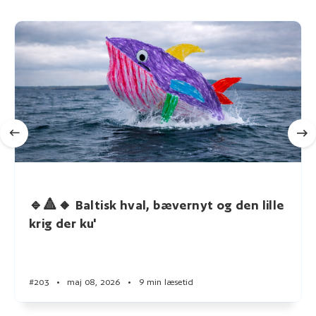
🔹🔺🔸 Baltisk hval, bævernyt og den lille
krig der ku'
#203
•
maj 08, 2026
•
9 min læsetid