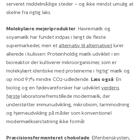
serveret middelmådige steder – og ikke mindst umulig at
skelne fra rigtig laks.
Molekylære mejeriprodukter
: Havremælk og
soyamælk har fundet indpas i langt de fleste
supermarkeder, men et
alternativ til alternativet
lurer
allerede i kulissen: Proteinholdig mælk udviklet i en
bioreaktor der kultiverer mikroorganismer, som er
molekylært identiske med proteinerne i 'rigtig' mælk og
op mod 97% mindre CO2-udledende.
Læs også
: En
biolog og en fødevareforsker har udviklet
verdens
første
laboratoriefremstillede modermælk, der
understøtter immunudvikling, mikrobiom, tarmmodning
og hjerneudvikling på måder som konventionel
modermælkserstatning ikke formår.
Præcisionsfermenteret chokolade
: Elfenbenskysten,