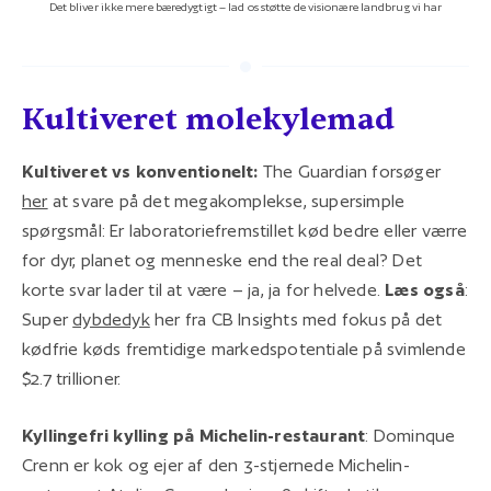
Det bliver ikke mere bæredygtigt – lad os støtte de visionære landbrug vi har
Kultiveret molekylemad
Kultiveret vs konventionelt:
The Guardian forsøger
her
at svare på det megakomplekse, supersimple
spørgsmål: Er laboratoriefremstillet kød bedre eller værre
for dyr, planet og menneske end the real deal? Det
korte svar lader til at være – ja, ja for helvede.
Læs også
:
Super
dybdedyk
her fra CB Insights med fokus på det
kødfrie køds fremtidige markedspotentiale på svimlende
$2.7 trillioner.
Kyllingefri kylling på Michelin-restaurant
: Dominque
Crenn er kok og ejer af den 3-stjernede Michelin-