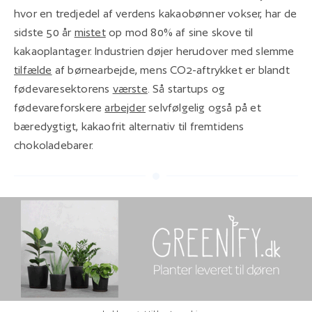
hvor en tredjedel af verdens kakaobønner vokser, har de
sidste 50 år
mistet
op mod 80% af sine skove til
kakaoplantager. Industrien døjer herudover med slemme
tilfælde
af børnearbejde, mens CO2-aftrykket er blandt
fødevaresektorens
værste
. Så startups og
fødevareforskere
arbejder
selvfølgelig også på et
bæredygtigt, kakaofrit alternativ til fremtidens
chokoladebarer.