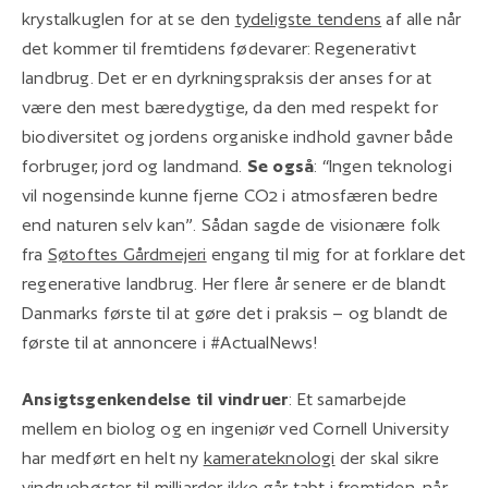
krystalkuglen for at se den
tydeligste tendens
af alle når
det kommer til fremtidens fødevarer: Regenerativt
landbrug. Det er en dyrkningspraksis der anses for at
være den mest bæredygtige, da den med respekt for
biodiversitet og jordens organiske indhold gavner både
forbruger, jord og landmand.
Se også
: “Ingen teknologi
vil nogensinde kunne fjerne CO2 i atmosfæren bedre
end naturen selv kan”. Sådan sagde de visionære folk
fra
Søtoftes Gårdmejeri
engang til mig for at forklare det
regenerative landbrug. Her flere år senere er de blandt
Danmarks første til at gøre det i praksis – og blandt de
første til at annoncere i #ActualNews!
Ansigtsgenkendelse til vindruer
: Et samarbejde
mellem en biolog og en ingeniør ved Cornell University
har medført en helt ny
kamerateknologi
der skal sikre
vindruehøster til milliarder ikke går tabt i fremtiden, når