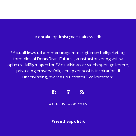
Kontakt:
optimist@actualnews.dk
#ActualNews udkommer uregelmæssigt, men helhjertet, og
formidles af Denis Rivin: Futurist, kunsthistoriker og kritisk
optimist. Målgruppen for #ActualNews er videbegærlige lærere,
private og erhvervsfolk, der søger positiv inspiration til
undervisning, hverdag og strategi. Velkommen!
#ActualNews © 2026
Privatlivspolitik