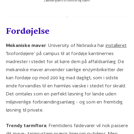
Lækker grønt til kontor og hjem
Fordøjelse
Mekaniske maver
: University of Nebraska har
installeret
‘biofordøjere’ på campus til at fordøje kantinernes
madrester i stedet for at køre dem på affaldsanlæg. De
mekaniske maver anvender særlige enzymbriketter der
kan fordøje op mod 200 kg mad dagligt, som i sidste
ende forvandles til en harmløs væske i stedet for skrald.
Det omtales som en perfekt løsning for lande uden
miljøvenlige forbrændingsanlæg - og som en fremtidig
løsning til private.
Trendy tarmflora
: Fremtidens fødevarer vil nok passere
dit mave- tarmsystem præcis ligesom nutidens. Men