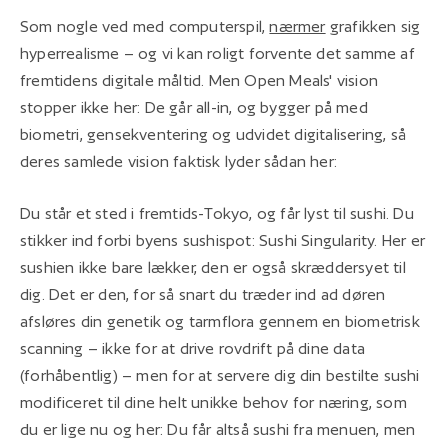
Som nogle ved med computerspil,
nærmer
grafikken sig
hyperrealisme – og vi kan roligt forvente det samme af
fremtidens digitale måltid. Men Open Meals' vision
stopper ikke her: De går all-in, og bygger på med
biometri, gensekventering og udvidet digitalisering, så
deres samlede vision faktisk lyder sådan her:
Du står et sted i fremtids-Tokyo, og får lyst til sushi. Du
stikker ind forbi byens sushispot: Sushi Singularity. Her er
sushien ikke bare lækker, den er også skræddersyet til
dig. Det er den, for så snart du træder ind ad døren
afsløres din genetik og tarmflora gennem en biometrisk
scanning – ikke for at drive rovdrift på dine data
(forhåbentlig) – men for at servere dig din bestilte sushi
modificeret til dine helt unikke behov for næring, som
du er lige nu og her: Du får altså sushi fra menuen, men