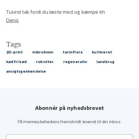
Tusind tak fordi du læste med og kæmpe kh
Denis
Tags
3D-print
mikrobiom
tarmflora
kultiveret
kødfri kød
robotter
regenerativ
landbrug
ansigtsgenkendelse
Abonnér på nyhedsbrevet
Få menneskehedens fremskridt leveret til din inbox.
Din mailadresse