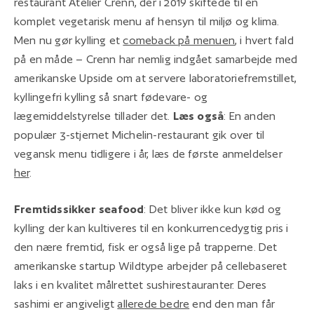
restaurant Atelier Crenn, der i 2019 skiftede til en
komplet vegetarisk menu af hensyn til miljø og klima.
Men nu gør kylling et
comeback på menuen
, i hvert fald
på en måde – Crenn har nemlig indgået samarbejde med
amerikanske Upside om at servere laboratoriefremstillet,
kyllingefri kylling så snart fødevare- og
lægemiddelstyrelse tillader det.
Læs også
: En anden
populær 3-stjernet Michelin-restaurant gik over til
vegansk menu tidligere i år, læs de første anmeldelser
her
.
Fremtidssikker seafood
: Det bliver ikke kun kød og
kylling der kan kultiveres til en konkurrencedygtig pris i
den nære fremtid, fisk er også lige på trapperne. Det
amerikanske startup Wildtype arbejder på cellebaseret
laks i en kvalitet målrettet sushirestauranter. Deres
sashimi er angiveligt
allerede bedre
end den man får