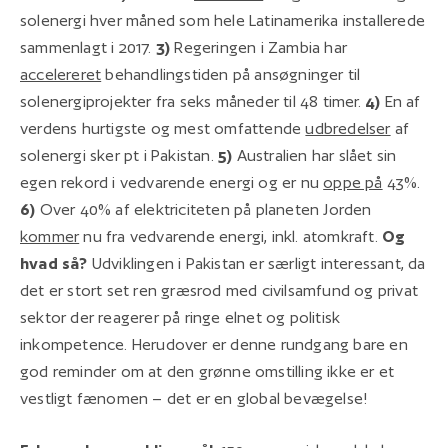
solenergi hver måned som hele Latinamerika installerede
sammenlagt i 2017.
3)
Regeringen i Zambia har
accelereret
behandlingstiden på ansøgninger til
solenergiprojekter fra seks måneder til 48 timer.
4)
En af
verdens hurtigste og mest omfattende
udbredelser
af
solenergi sker pt i Pakistan.
5)
Australien har slået sin
egen rekord i vedvarende energi og er nu
oppe på
43%.
6)
Over 40% af elektriciteten på planeten Jorden
kommer
nu fra vedvarende energi, inkl. atomkraft.
Og
hvad så?
Udviklingen i Pakistan er særligt interessant, da
det er stort set ren græsrod med civilsamfund og privat
sektor der reagerer på ringe elnet og politisk
inkompetence. Herudover er denne rundgang bare en
god reminder om at den grønne omstilling ikke er et
vestligt fænomen – det er en global bevægelse!