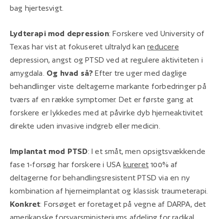
bag hjertesvigt.
Lydterapi mod depression
: Forskere ved University of
Texas har vist at fokuseret ultralyd kan
reducere
depression, angst og PTSD ved at regulere aktiviteten i
amygdala.
Og hvad så?
Efter tre uger med daglige
behandlinger viste deltagerne markante forbedringer på
tværs af en række symptomer.
Det er første gang at
forskere er lykkedes med at påvirke dyb hjerneaktivitet
direkte uden invasive indgreb eller medicin.
Implantat mod PTSD
: I et småt, men opsigtsvækkende
fase 1-forsøg har forskere i USA
kureret
100% af
deltagerne for behandlingsresistent PTSD via en ny
kombination af hjerneimplantat og klassisk traumeterapi.
Konkret
: Forsøget er foretaget på vegne af DARPA, det
amerikanske forsvarsministeriums afdeling for radikal