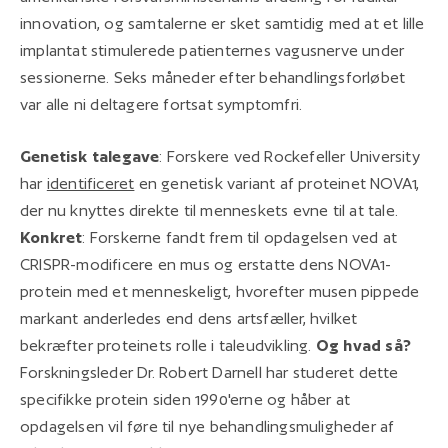
innovation, og samtalerne er sket samtidig med at et lille
implantat stimulerede patienternes vagusnerve under
sessionerne. Seks måneder efter behandlingsforløbet
var alle ni deltagere fortsat symptomfri.
Genetisk talegave
: Forskere ved Rockefeller University
har
identificeret
en genetisk variant af proteinet NOVA1,
der nu knyttes direkte til menneskets evne til at tale.
Konkret
: Forskerne fandt frem til opdagelsen ved at
CRISPR-modificere en mus og erstatte dens NOVA1-
protein med et menneskeligt, hvorefter musen pippede
markant anderledes end dens artsfæller, hvilket
bekræfter proteinets rolle i taleudvikling.
Og hvad så?
Forskningsleder Dr. Robert Darnell har studeret dette
specifikke protein siden 1990'erne og håber at
opdagelsen vil føre til nye behandlingsmuligheder af