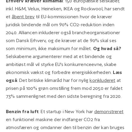
Erhverv kræver klimamål
: 150 europæiske selskaber,
inkl. H&M, Velux, Heineken, IKEA og Rockwool, har sendt
et
åbent brev
til EU-kommissionen hvor de kræver
juridisk bindende mål om 90% CO2-reduktion inden
2040. Alliancen inkluderer også brancheorganisationer
som Dansk Erhverv, og de kræver at de 90% skal ses
som
minimum
, ikke maksimum for målet.
Og hvad så?
Selskaberne argumenterer med at et bindende og
ambitiøst mål vil styrke EU's konkurrenceevne, skabe
økonomisk vækst og forbedre energisikkerheden.
Læs
også
: Det britiske klimaråd har for nylig
konkluderet
at
prisen på 100% grøn omstilling frem mod 2050 er faldet
73% sammenlignet med den sidste beregning fra 2020.
Benzin fra luft
: Et startup i New York har
demonstreret
en funktionel maskine der indfanger CO2 fra
atmosfæren og omdanner den til benzin der kan bruges