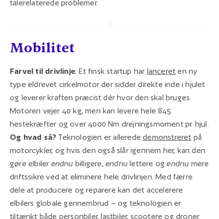
talerelaterede problemer.
Mobilitet
Farvel til drivlinje
: Et finsk startup har
lanceret
en ny
type eldrevet cirkelmotor der sidder direkte inde i hjulet
og leverer kraften præcist dér hvor den skal bruges.
Motoren vejer 40 kg, men kan levere hele 845
hestekræfter og over 4000 Nm drejningsmoment pr. hjul.
Og hvad så?
Teknologien er allerede
demonstreret
på
motorcykler,
og hvis den også slår igennem her, kan den
gøre elbiler
endnu
billigere,
endnu
lettere og
endnu
mere
driftssikre ved at eliminere hele drivlinjen. Med færre
dele at producere og reparere kan det accelerere
elbilers globale gennembrud – og teknologien er
tiltænkt både personbiler, lastbiler, scootere og droner.