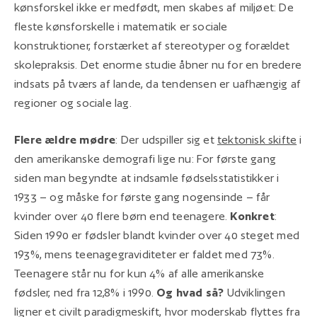
kønsforskel ikke er medfødt, men skabes af miljøet: De
fleste kønsforskelle i matematik er sociale
konstruktioner, forstærket af stereotyper og forældet
skolepraksis. Det enorme studie åbner nu for en bredere
indsats på tværs af lande, da tendensen er uafhængig af
regioner og sociale lag.
Flere ældre mødre
: Der udspiller sig et
tektonisk skifte
i
den amerikanske demografi lige nu: For første gang
siden man begyndte at indsamle fødselsstatistikker i
1933 – og måske for første gang nogensinde – får
kvinder over 40 flere børn end teenagere.
Konkret
:
Siden 1990 er fødsler blandt kvinder over 40 steget med
193%, mens teenagegraviditeter er faldet med 73%.
Teenagere står nu for kun 4% af alle amerikanske
fødsler, ned fra 12,8% i 1990.
Og hvad så?
Udviklingen
ligner et civilt paradigmeskift, hvor moderskab flyttes fra