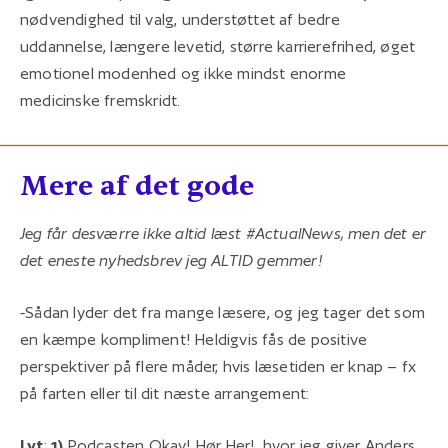
nødvendighed til valg, understøttet af bedre
uddannelse, længere levetid, større karrierefrihed, øget
emotionel modenhed og ikke mindst enorme
medicinske fremskridt.
Mere af det gode
Jeg får desværre ikke altid læst #ActualNews, men det er
det eneste nyhedsbrev jeg ALTID gemmer!
-
Sådan lyder det fra mange læsere, og jeg tager det som
en kæmpe kompliment! Heldigvis fås de positive
perspektiver på flere måder, hvis læsetiden er knap – fx
på farten eller til dit næste arrangement:
Lyt
:
1)
Podcasten
Okay! Hør Her!
, hvor jeg giver Anders