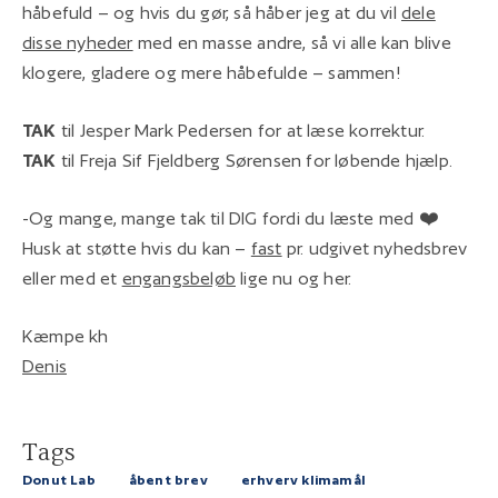
håbefuld – og hvis du gør, så håber jeg at du vil
dele
disse nyheder
med en masse andre, så vi alle kan blive
klogere, gladere og mere håbefulde – sammen!
TAK
til Jesper Mark Pedersen for at læse korrektur.
TAK
til Freja Sif Fjeldberg Sørensen for løbende hjælp.
-Og mange, mange tak til DIG fordi du læste med ❤️
Husk at støtte hvis du kan –
fast
pr. udgivet nyhedsbrev
eller med et
engangsbeløb
lige nu og her.
Kæmpe kh
Denis
Tags
Donut Lab
åbent brev
erhverv klimamål