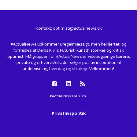
Kontakt:
optimist@actualnews.dk
#ActualNews udkommer uregelmæssigt, men helhjertet, og
formidles af Denis Rivin: Futurist, kunsthistoriker og kritisk
optimist. Målgruppen for #ActualNews er videbegærlige lærere,
private og erhvervsfolk, der søger positiv inspiration til
undervisning, hverdag og strategi. Velkommen!
#ActualNews © 2026
Privatlivspolitik