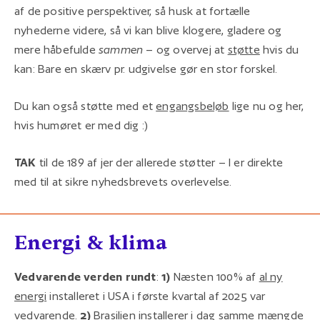
af de positive perspektiver, så husk at fortælle
nyhederne videre, så vi kan blive klogere, gladere og
mere håbefulde
sammen
– og overvej at
støtte
hvis du
kan: Bare en skærv pr. udgivelse gør en stor forskel.
Du kan også støtte med et
engangsbeløb
lige nu og her,
hvis humøret er med dig :)
TAK
til de 189 af jer der allerede støtter – I er direkte
med til at sikre nyhedsbrevets overlevelse.
Energi & klima
Vedvarende verden rundt
:
1)
Næsten 100% af
al ny
energi
installeret i USA i første kvartal af 2025 var
vedvarende.
2)
Brasilien
installerer
i dag samme mængde