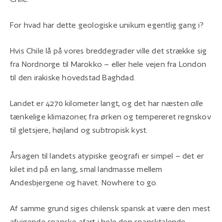
For hvad har dette geologiske unikum egentlig gang i?
Hvis Chile lå på vores breddegrader ville det strække sig
fra Nordnorge til Marokko – eller hele vejen fra London
til den irakiske hovedstad Baghdad.
Landet er 4270 kilometer langt, og det har næsten
alle
tænkelige klimazoner, fra ørken og tempereret regnskov
til gletsjere, højland og subtropisk kyst.
Årsagen til landets atypiske geografi er simpel – det er
kilet ind på en lang, smal landmasse mellem
Andesbjergene og havet. Nowhere to go.
Af samme grund siges chilensk spansk at være den mest
afvigende spanske afart i hele den spansktalende