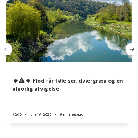
🔹🔺🔸 Flod får følelser, dværgræv og en
alvorlig afvigelse
#206
•
juni 19, 2026
•
9 min læsetid