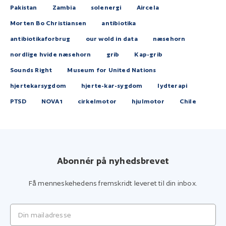
Pakistan
Zambia
solenergi
Aircela
Morten Bo Christiansen
antibiotika
antibiotikaforbrug
our wold in data
næsehorn
nordlige hvide næsehorn
grib
Kap-grib
Sounds Right
Museum for United Nations
hjertekarsygdom
hjerte-kar-sygdom
lydterapi
PTSD
NOVA1
cirkelmotor
hjulmotor
Chile
Abonnér på nyhedsbrevet
Få menneskehedens fremskridt leveret til din inbox.
Din mailadresse