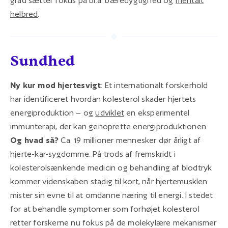
grad sætter fokus på bl.a. bæredygtighed og
mentalt
helbred
.
Sundhed
Ny kur mod hjertesvigt
: Et internationalt forskerhold
har identificeret hvordan kolesterol skader hjertets
energiproduktion – og
udviklet
en eksperimentel
immunterapi, der kan genoprette energiproduktionen.
Og hvad så?
Ca. 19 millioner mennesker dør årligt af
hjerte-kar-sygdomme. På trods af fremskridt i
kolesterolsænkende medicin og behandling af blodtryk
kommer videnskaben stadig til kort, når hjertemusklen
mister sin evne til at omdanne næring til energi. I stedet
for at behandle symptomer som forhøjet kolesterol
retter forskerne nu fokus på de molekylære mekanismer