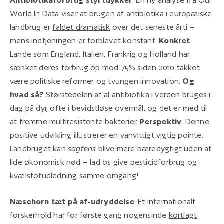
Antibiotikaforbrug styrtdykker
: En ny analyse fra Our
World In Data viser at brugen af antibiotika i europæiske
landbrug er
faldet dramatisk
over det seneste årti –
mens indtjeningen er forblevet konstant.
Konkret
:
Lande som England, Italien, Frankrig og Holland har
sænket deres forbrug op mod 75% siden 2010 takket
være politiske reformer og tvungen innovation.
Og
hvad så?
Størstedelen af al antibiotika i verden bruges i
dag på dyr, ofte i bevidstløse overmål, og det er med til
at fremme multiresistente bakterier.
Perspektiv
: Denne
positive udvikling illustrerer en vanvittigt vigtig pointe:
Landbruget kan
sagtens
blive mere bæredygtigt uden at
lide økonomisk nød – lad os give pesticidforbrug og
kvælstofudledning samme omgang!
Næsehorn tæt på af-udryddelse
: Et internationalt
forskerhold har for første gang nogensinde
kortlagt