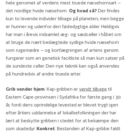
hele genomet af verdens mest truede næsehornsart –
det nordlige hvide næsehorn.
Og hvad så?
Der findes
kun to levende individer tilbage på planeten, men begge
er hunner og udenfor den fødedygtige alder. Heldigvis
har man i årevis indsamlet æg- og sædceller i håbet om
at bruge de nært beslægtede sydlige hvide næsehorn
som rugemødre – og kortlægningen af artens genom
fungerer som en genetisk facitliste så man kun satser på
de sundeste celler. Den nye teknik kan også anvendes
på hundredvis af andre truede arter.
Grib vender hjem
: Kap-gribben er
vendt tilbage
til
Eastern Cape-provinsen i Sydafrika for første gang i 30
år, fordi dens oprindelige levested er blevet trygt igen
efter årtiers uddannelse af lokalbefolkningen der har
lært at beskytte gribben i stedet for at bekæmpe den
som skadedyr.
Konkret
: Bestanden af Kap-gribbe faldt