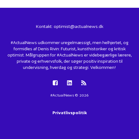
Kontakt:
optimist@actualnews.dk
#ActualNews udkommer uregelmæssigt, men helhjertet, og
formidles af Denis Rivin: Futurist, kunsthistoriker og kritisk
optimist. Målgruppen for #ActualNews er videbegærlige lærere,
private og erhvervsfolk, der søger positiv inspiration til
undervisning, hverdag og strategi. Velkommen!
#ActualNews © 2026
Privatlivspolitik