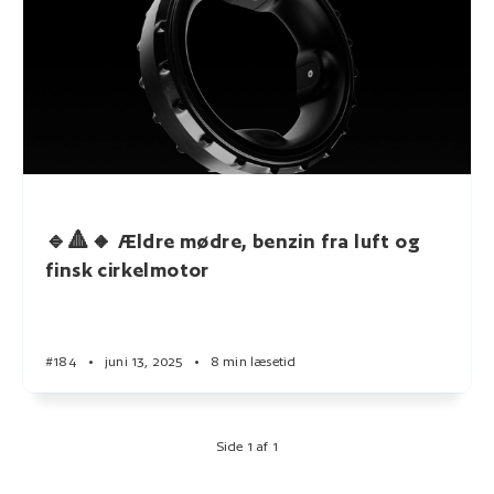
🔹🔺🔸 Ældre mødre, benzin fra luft og
finsk cirkelmotor
#184
•
juni 13, 2025
•
8 min læsetid
Side 1 af 1