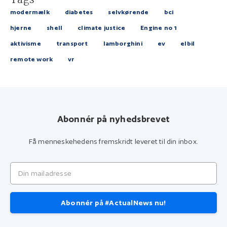
modermælk
diabetes
selvkørende
bci
hjerne
shell
climate justice
Engine no 1
aktivisme
transport
lamborghini
ev
elbil
remote work
vr
Abonnér på nyhedsbrevet
Få menneskehedens fremskridt leveret til din inbox.
Din mailadresse
Abonnér på #ActualNews nu!