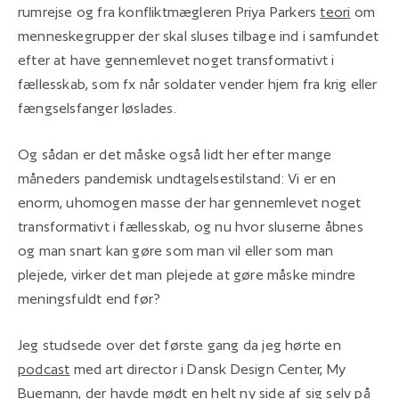
rumrejse og fra konfliktmægleren Priya Parkers
teori
om
menneskegrupper der skal sluses tilbage ind i samfundet
efter at have gennemlevet noget transformativt i
fællesskab, som fx når soldater vender hjem fra krig eller
fængselsfanger løslades.
Og sådan er det måske også lidt her efter mange
måneders pandemisk undtagelsestilstand: Vi er en
enorm, uhomogen masse der har gennemlevet noget
transformativt i fællesskab, og nu hvor sluserne åbnes
og man snart kan gøre som man vil eller som man
plejede, virker det man plejede at gøre måske mindre
meningsfuldt end før?
Jeg studsede over det første gang da jeg hørte en
podcast
med art director i Dansk Design Center, My
Buemann, der havde mødt en helt ny side af sig selv på