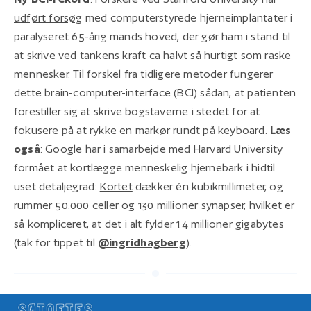
udført forsøg
med computerstyrede hjerneimplantater i
paralyseret 65-årig mands hoved, der gør ham i stand til
at skrive ved tankens kraft ca halvt så hurtigt som raske
mennesker. Til forskel fra tidligere metoder fungerer
dette brain-computer-interface (BCI) sådan, at patienten
forestiller sig at skrive bogstaverne i stedet for at
fokusere på at rykke en markør rundt på keyboard.
Læs
også
: Google har i samarbejde med Harvard University
formået at kortlægge menneskelig hjernebark i hidtil
uset detaljegrad:
Kortet
dækker én kubikmillimeter, og
rummer 50.000 celler og 130 millioner synapser, hvilket er
så kompliceret, at det i alt fylder 1.4 millioner gigabytes
(tak for tippet til
@ingridhagberg
).