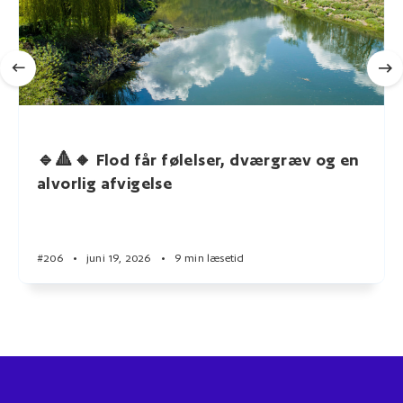
🔹🔺🔸 Flod får følelser, dværgræv og en
alvorlig afvigelse
#206
•
juni 19, 2026
•
9 min læsetid