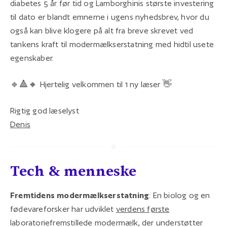
diabetes 5 år før tid og Lamborghinis største investering
til dato er blandt emnerne i ugens nyhedsbrev, hvor du
også kan blive klogere på alt fra breve skrevet ved
tankens kraft til modermælkserstatning med hidtil usete
egenskaber.
🔹🔺🔸 Hjertelig velkommen til 1 ny læser 👋
Rigtig god læselyst
Denis
Tech & menneske
Fremtidens modermælkserstatning
: En biolog og en
fødevareforsker har udviklet
verdens første
laboratoriefremstillede modermælk, der understøtter