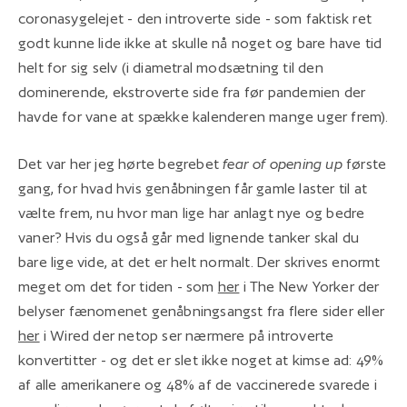
coronasygelejet - den introverte side - som faktisk ret
godt kunne lide ikke at skulle nå noget og bare have tid
helt for sig selv (i diametral modsætning til den
dominerende, ekstroverte side fra før pandemien der
havde for vane at spække kalenderen mange uger frem).
Det var her jeg hørte begrebet
fear of opening up
første
gang, for hvad hvis genåbningen får gamle laster til at
vælte frem, nu hvor man lige har anlagt nye og bedre
vaner? Hvis du også går med lignende tanker skal du
bare lige vide, at det er helt normalt. Der skrives enormt
meget om det for tiden - som
her
i The New Yorker der
belyser fænomenet genåbningsangst fra flere sider eller
her
i Wired der netop ser nærmere på introverte
konvertitter - og det er slet ikke noget at kimse ad: 49%
af alle amerikanere og 48% af de vaccinerede svarede i