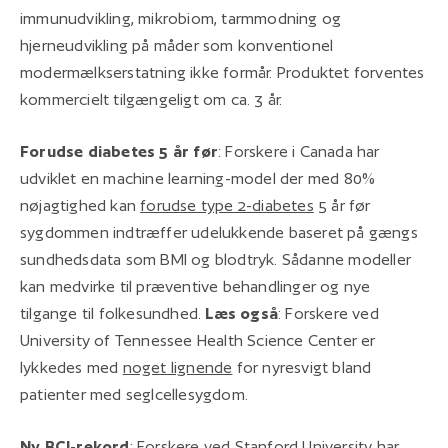
immunudvikling, mikrobiom, tarmmodning og
hjerneudvikling på måder som konventionel
modermælkserstatning ikke formår. Produktet forventes
kommercielt tilgængeligt om ca. 3 år.
Forudse diabetes 5 år før
: Forskere i Canada har
udviklet en machine learning-model der med 80%
nøjagtighed kan
forudse type 2-diabetes
5 år før
sygdommen indtræffer udelukkende baseret på gængs
sundhedsdata som BMI og blodtryk. Sådanne modeller
kan medvirke til præventive behandlinger og nye
tilgange til folkesundhed.
Læs også
: Forskere ved
University of Tennessee Health Science Center er
lykkedes med
noget lignende
for nyresvigt bland
patienter med seglcellesygdom.
Ny BCI-rekord
: Forskere ved Stanford University har