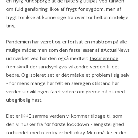
en nylig
rundspørge
at de følte sig utilpas ved tanken
om fuld genåbning. Ikke af frygt for sygdom, men af
frygt for ikke at kunne sige fra over for helt almindelige
ting.
Pandemien har været og er fortsat en malstrøm på alle
mulige måder, men som den faste læser af #ActualNews
udmærket ved har den også medført
fascinerende
fremskridt
der sandsynligvis vil ændre verden til det
bedre. Og isoleret set er dét måske et problem i sig selv
- for mens mange har følt en særegen stilstand har
verdensudviklingen faret videre om ørerne på os med
ubegribelig hast.
Det er IKKE samme verden vi kommer tilbage til, som
den vi husker fra før første lockdown - ængstelighed
forbundet med reentry er helt okay. Men måske er der