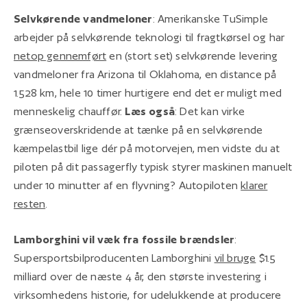
Selvkørende vandmeloner
: Amerikanske TuSimple
arbejder på selvkørende teknologi til fragtkørsel og har
netop gennemført
en (stort set) selvkørende levering
vandmeloner fra Arizona til Oklahoma, en distance på
1.528 km, hele 10 timer hurtigere end det er muligt med
menneskelig chauffør.
Læs også
: Det kan virke
grænseoverskridende at tænke på en selvkørende
kæmpelastbil lige dér på motorvejen, men vidste du at
piloten på dit passagerfly typisk styrer maskinen manuelt
under 10 minutter af en flyvning? Autopiloten
klarer
resten
.
Lamborghini vil væk fra fossile brændsler
:
Supersportsbilproducenten Lamborghini
vil bruge
$1.5
milliard over de næste 4 år, den største investering i
virksomhedens historie, for udelukkende at producere