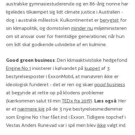
australske gymnasiestuderende og en 86-årig nonne har
ligeledes tilkæmpet sig lidt climate justice i Australien -
dog i australsk målestok: Kulkontinentet er
berygtet
for
sin klimapolitik, og domstolen
minder nu
miljøministeren
om sit ansvar over for fremtidige generationer, når hun
om lidt skal godkende udvidelse af en kulmine.
Good green business
: Den klimaaktivistiske hedgefond
Engine No 1
insisterer i kølvandet på
kuppet
af 3
bestyrelsesposter i ExxonMobil, at manøvren ikke er
ideologisk funderet - det er ren og skær
good business
at begynde at rette op på klodens problemer
(kærkommen salut til min
TEDx fra 2019
).
Læs også
: Her
er et
nærmere kig
på de 3 nye bestyrelsesmedlemmer
som Engine No 1 har fået ind i Exxon. Tidligere topchef i
Vestas Anders Runevad var i spil men blev
ikke
valgt ind.