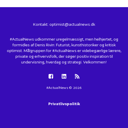
Kontakt:
optimist@actualnews.dk
#ActualNews udkommer uregelmæssigt, men helhjertet, og
formidles af Denis Rivin: Futurist, kunsthistoriker og kritisk
optimist. Målgruppen for #ActualNews er videbegærlige lærere,
private og erhvervsfolk, der søger positiv inspiration til
undervisning, hverdag og strategi. Velkommen!
#ActualNews © 2026
Privatlivspolitik