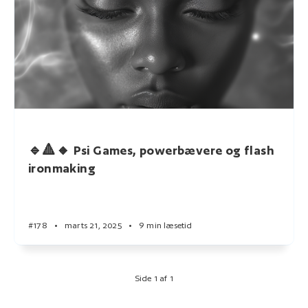
🔹🔺🔸 Psi Games, powerbævere og flash
ironmaking
#178
•
marts 21, 2025
•
9 min læsetid
Side 1 af 1