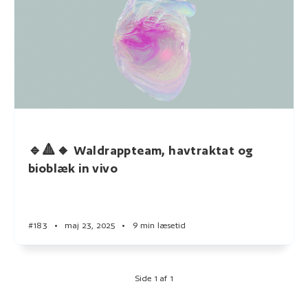
🔹🔺🔸 Waldrappteam, havtraktat og
bioblæk in vivo
#183
•
maj 23, 2025
•
9 min læsetid
Side 1 af 1