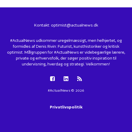
Kontakt:
optimist@actualnews.dk
#ActualNews udkommer uregelmæssigt, men helhjertet, og
formidles af Denis Rivin: Futurist, kunsthistoriker og kritisk
optimist. Målgruppen for #ActualNews er videbegærlige lærere,
private og erhvervsfolk, der søger positiv inspiration til
undervisning, hverdag og strategi. Velkommen!
#ActualNews © 2026
Privatlivspolitik