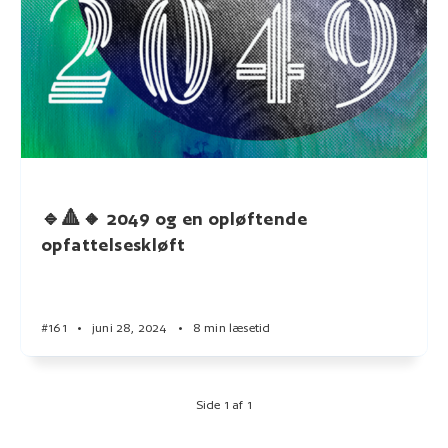
🔹🔺🔸 2049 og en opløftende
opfattelseskløft
#161
•
juni 28, 2024
•
8 min læsetid
Side 1 af 1