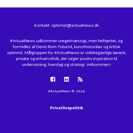
Kontakt:
optimist@actualnews.dk
#ActualNews udkommer uregelmæssigt, men helhjertet, og
formidles af Denis Rivin: Futurist, kunsthistoriker og kritisk
optimist. Målgruppen for #ActualNews er videbegærlige lærere,
private og erhvervsfolk, der søger positiv inspiration til
undervisning, hverdag og strategi. Velkommen!
#ActualNews © 2026
Privatlivspolitik