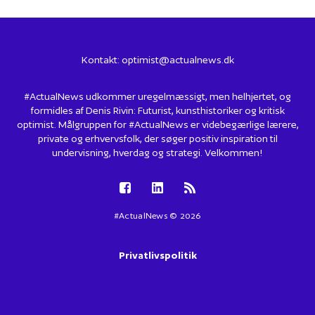
Kontakt:
optimist@actualnews.dk
#ActualNews udkommer uregelmæssigt, men helhjertet, og
formidles af Denis Rivin: Futurist, kunsthistoriker og kritisk
optimist. Målgruppen for #ActualNews er videbegærlige lærere,
private og erhvervsfolk, der søger positiv inspiration til
undervisning, hverdag og strategi. Velkommen!
#ActualNews © 2026
Privatlivspolitik