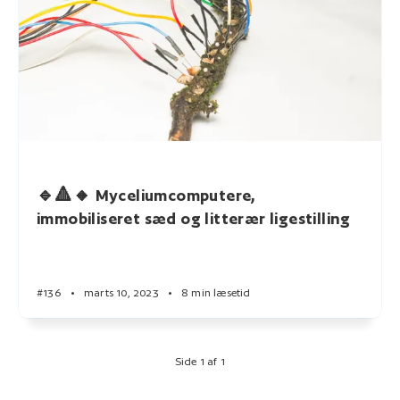
🔹🔺🔸 Myceliumcomputere,
immobiliseret sæd og litterær ligestilling
#136
•
marts 10, 2023
•
8 min læsetid
Side 1 af 1