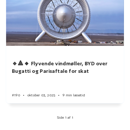
🔹🔺🔸 Flyvende vindmøller, BYD over
Bugatti og Parisaftale for skat
#190
•
oktober 03, 2025
•
9 min læsetid
Side 1 af 1