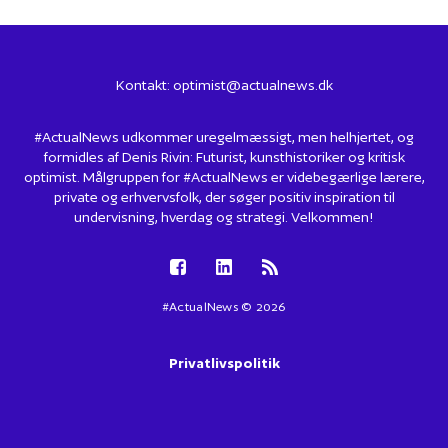
Kontakt:
optimist@actualnews.dk
#ActualNews udkommer uregelmæssigt, men helhjertet, og
formidles af Denis Rivin: Futurist, kunsthistoriker og kritisk
optimist. Målgruppen for #ActualNews er videbegærlige lærere,
private og erhvervsfolk, der søger positiv inspiration til
undervisning, hverdag og strategi. Velkommen!
#ActualNews © 2026
Privatlivspolitik