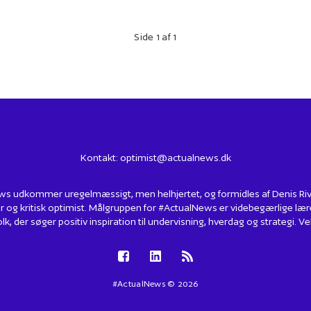
Side 1 af 1
Kontakt:
optimist@actualnews.dk
s udkommer uregelmæssigt, men helhjertet, og formidles af Denis Rivin
r og kritisk optimist. Målgruppen for #ActualNews er videbegærlige lær
lk, der søger positiv inspiration til undervisning, hverdag og strategi.
#ActualNews © 2026