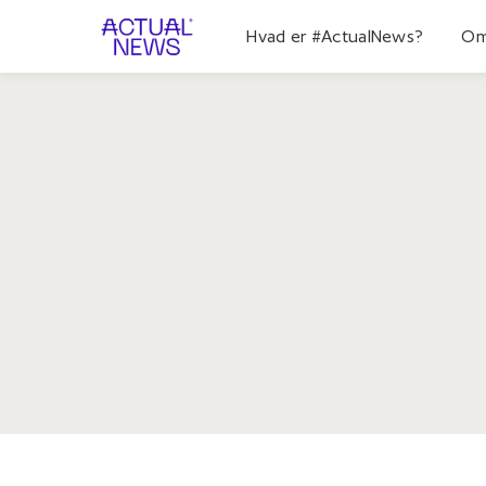
Hvad er #ActualNews?
Om