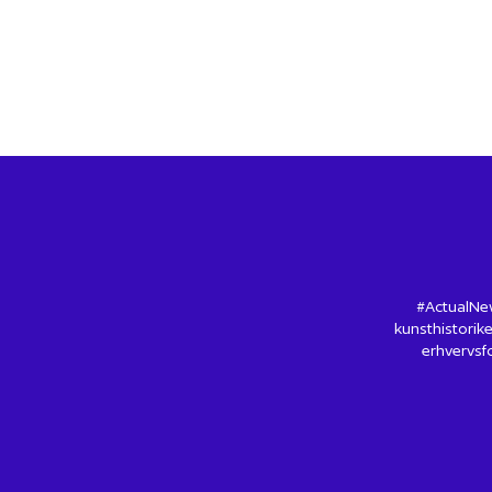
#ActualNew
kunsthistorike
erhvervsfo