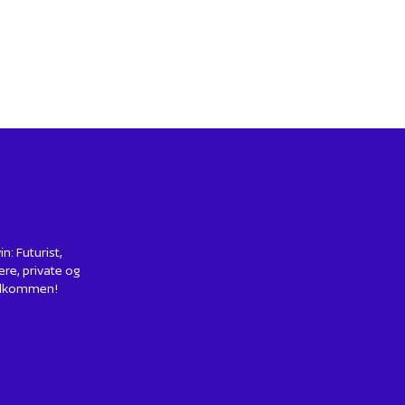
: Futurist,
ere, private og
 Velkommen!