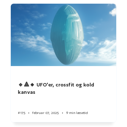
🔹🔺🔸 UFO'er, crossfit og kold
kanvas
#175
•
februar 07, 2025
•
9 min læsetid