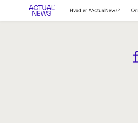
Hvad er #ActualNews?
Om