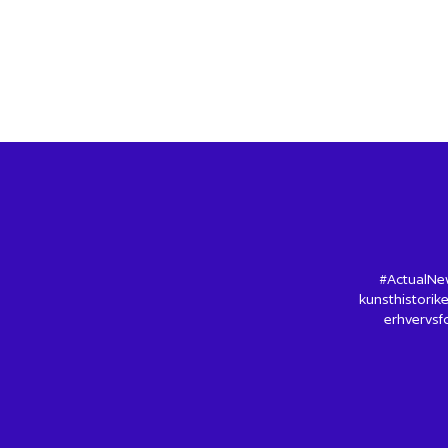
#ActualNew
kunsthistorike
erhvervsfo