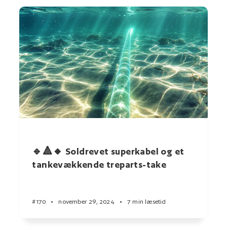
🔹🔺🔸 Soldrevet superkabel og et
tankevækkende treparts-take
#170
•
november 29, 2024
•
7 min læsetid