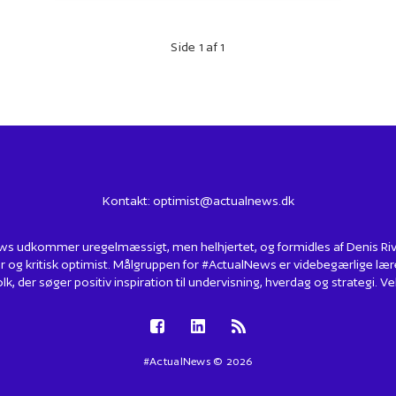
Side 1 af 1
Kontakt:
optimist@actualnews.dk
s udkommer uregelmæssigt, men helhjertet, og formidles af Denis Rivin
r og kritisk optimist. Målgruppen for #ActualNews er videbegærlige lær
lk, der søger positiv inspiration til undervisning, hverdag og strategi.
#ActualNews © 2026