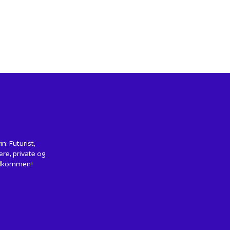
: Futurist,
ere, private og
 Velkommen!