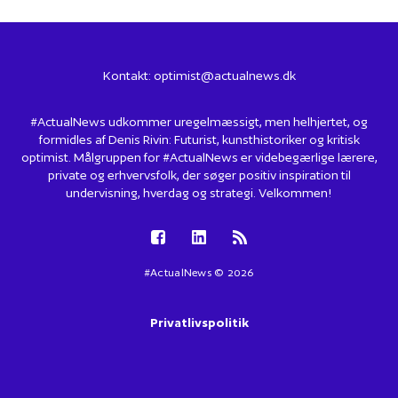
Kontakt:
optimist@actualnews.dk
#ActualNews udkommer uregelmæssigt, men helhjertet, og
formidles af Denis Rivin: Futurist, kunsthistoriker og kritisk
optimist. Målgruppen for #ActualNews er videbegærlige lærere,
private og erhvervsfolk, der søger positiv inspiration til
undervisning, hverdag og strategi. Velkommen!
#ActualNews © 2026
Privatlivspolitik