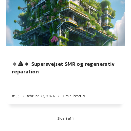
🔹🔺🔸 Supersvejset SMR og regenerativ
reparation
#153
•
februar 23, 2024
•
7 min læsetid
Side 1 af 1