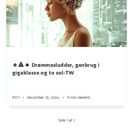
🔹🔺🔸 Drømmesludder, genbrug i
gigaklasse og to sol-TW
#171
•
december 13, 2024
•
9 min læsetid
Side 1 af 1