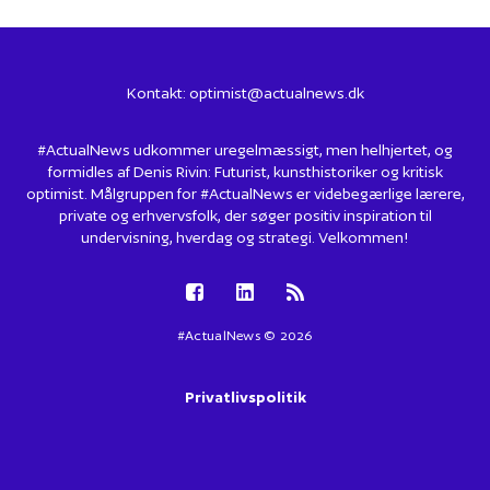
Kontakt:
optimist@actualnews.dk
#ActualNews udkommer uregelmæssigt, men helhjertet, og
formidles af Denis Rivin: Futurist, kunsthistoriker og kritisk
optimist. Målgruppen for #ActualNews er videbegærlige lærere,
private og erhvervsfolk, der søger positiv inspiration til
undervisning, hverdag og strategi. Velkommen!
#ActualNews © 2026
Privatlivspolitik