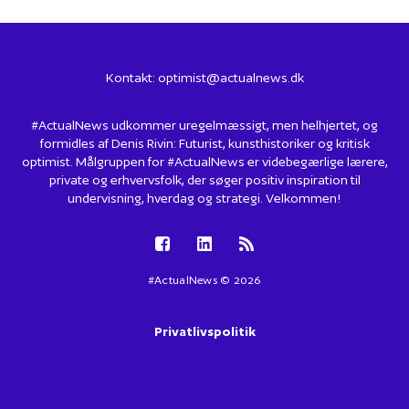
Kontakt:
optimist@actualnews.dk
#ActualNews udkommer uregelmæssigt, men helhjertet, og
formidles af Denis Rivin: Futurist, kunsthistoriker og kritisk
optimist. Målgruppen for #ActualNews er videbegærlige lærere,
private og erhvervsfolk, der søger positiv inspiration til
undervisning, hverdag og strategi. Velkommen!
#ActualNews © 2026
Privatlivspolitik