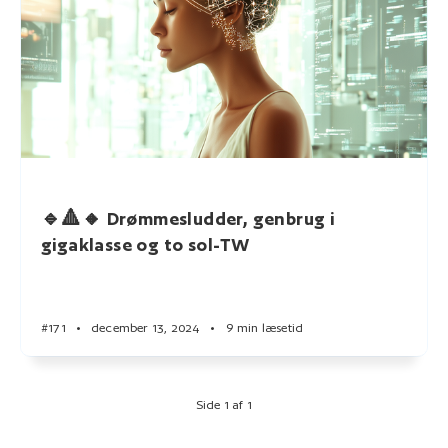
🔹🔺🔸 Drømmesludder, genbrug i
gigaklasse og to sol-TW
#171
•
december 13, 2024
•
9 min læsetid
Side 1 af 1