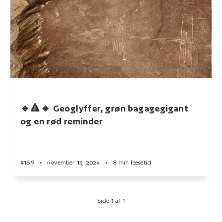
🔹🔺🔸 Geoglyffer, grøn bagagegigant
og en rød reminder
#169
•
november 15, 2024
•
8 min læsetid
Side 1 af 1