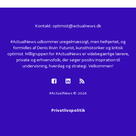
Kontakt:
optimist@actualnews.dk
#ActualNews udkommer uregelmæssigt, men helhjertet, og
formidles af Denis Rivin: Futurist, kunsthistoriker og kritisk
optimist. Målgruppen for #ActualNews er videbegærlige lærere,
private og erhvervsfolk, der søger positiv inspiration til
undervisning, hverdag og strategi. Velkommen!
#ActualNews © 2026
Privatlivspolitik