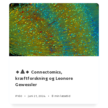
🔹🔺🔸 Connectomics,
kræftforskning og Leonore
Gewessler
#160
•
juni 21, 2024
•
8 min læsetid