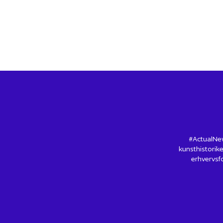
#ActualNew
kunsthistorike
erhvervsfo