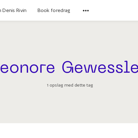
 Denis Rivin
Book foredrag
Leonore Gewessle
1 opslag med dette tag