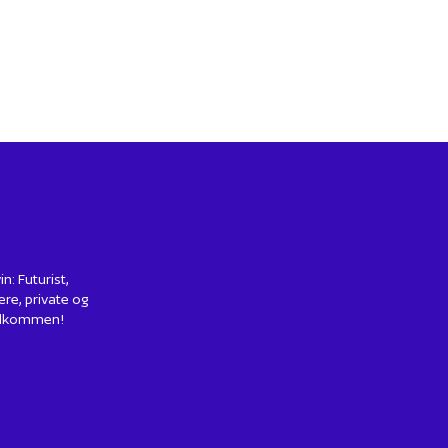
: Futurist,
ere, private og
 Velkommen!