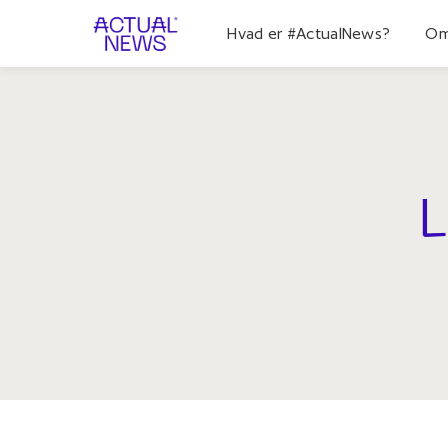
Hvad er #ActualNews?
Om