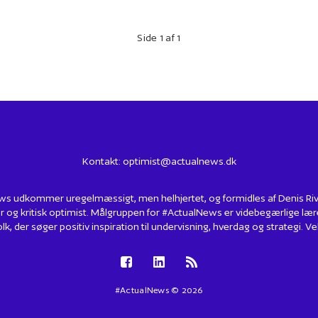
Side 1 af 1
Kontakt:
optimist@actualnews.dk
s udkommer uregelmæssigt, men helhjertet, og formidles af Denis Rivin
r og kritisk optimist. Målgruppen for #ActualNews er videbegærlige lær
lk, der søger positiv inspiration til undervisning, hverdag og strategi.
#ActualNews © 2026