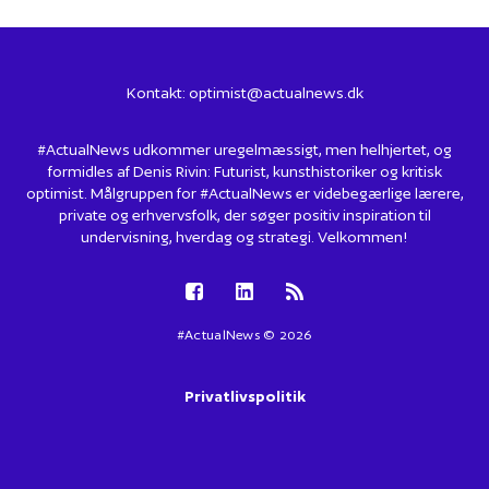
Kontakt:
optimist@actualnews.dk
#ActualNews udkommer uregelmæssigt, men helhjertet, og
formidles af Denis Rivin: Futurist, kunsthistoriker og kritisk
optimist. Målgruppen for #ActualNews er videbegærlige lærere,
private og erhvervsfolk, der søger positiv inspiration til
undervisning, hverdag og strategi. Velkommen!
#ActualNews © 2026
Privatlivspolitik