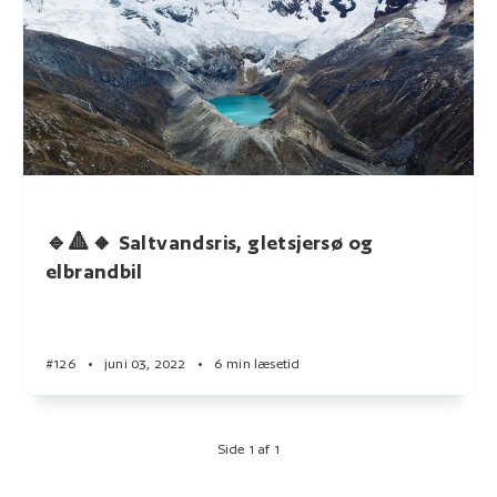
🔹🔺🔸 Saltvandsris, gletsjersø og
elbrandbil
#126
•
juni 03, 2022
•
6 min læsetid
Side 1 af 1