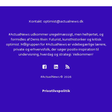
Kontakt:
optimist@actualnews.dk
#ActualNews udkommer uregelmæssigt, men helhjertet, og
formidles af Denis Rivin: Futurist, kunsthistoriker og kritisk
optimist. Målgruppen for #ActualNews er videbegærlige lærere,
private og erhvervsfolk, der søger positiv inspiration til
undervisning, hverdag og strategi. Velkommen!
#ActualNews © 2026
Privatlivspolitik