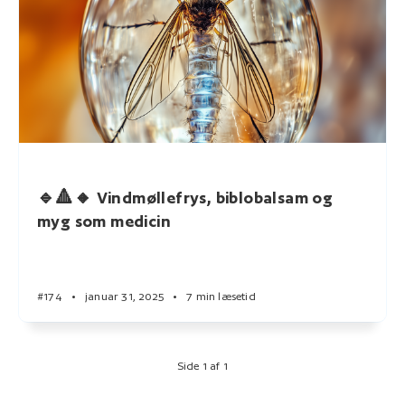
🔹🔺🔸 Vindmøllefrys, biblobalsam og
myg som medicin
#174
•
januar 31, 2025
•
7 min læsetid
Side 1 af 1