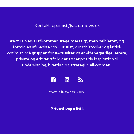
Kontakt:
optimist@actualnews.dk
#ActualNews udkommer uregelmæssigt, men helhjertet, og
formidles af Denis Rivin: Futurist, kunsthistoriker og kritisk
optimist. Målgruppen for #ActualNews er videbegærlige lærere,
private og erhvervsfolk, der søger positiv inspiration til
undervisning, hverdag og strategi. Velkommen!
#ActualNews © 2026
Privatlivspolitik