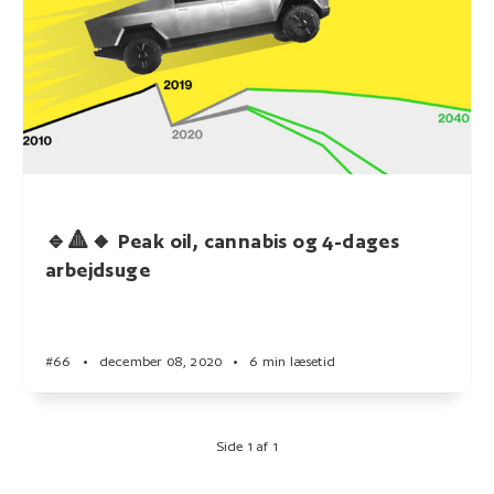
🔹🔺🔸 Peak oil, cannabis og 4-dages
arbejdsuge
#66
•
december 08, 2020
•
6 min læsetid
Side 1 af 1