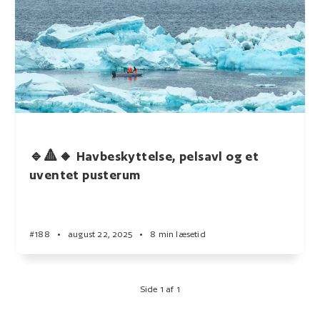
🔹🔺🔸 Havbeskyttelse, pelsavl og et
uventet pusterum
#188
•
august 22, 2025
•
8 min læsetid
Side 1 af 1