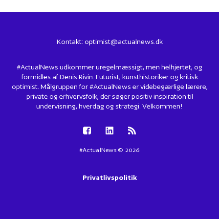
Kontakt:
optimist@actualnews.dk
#ActualNews udkommer uregelmæssigt, men helhjertet, og
formidles af Denis Rivin: Futurist, kunsthistoriker og kritisk
optimist. Målgruppen for #ActualNews er videbegærlige lærere,
private og erhvervsfolk, der søger positiv inspiration til
undervisning, hverdag og strategi. Velkommen!
#ActualNews © 2026
Privatlivspolitik