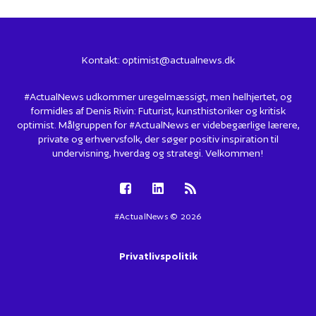
Kontakt:
optimist@actualnews.dk
#ActualNews udkommer uregelmæssigt, men helhjertet, og
formidles af Denis Rivin: Futurist, kunsthistoriker og kritisk
optimist. Målgruppen for #ActualNews er videbegærlige lærere,
private og erhvervsfolk, der søger positiv inspiration til
undervisning, hverdag og strategi. Velkommen!
#ActualNews © 2026
Privatlivspolitik