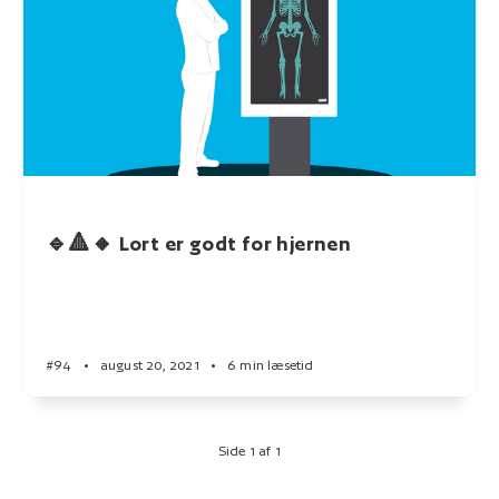
🔹🔺🔸 Lort er godt for hjernen
#94
•
august 20, 2021
•
6 min læsetid
Side 1 af 1