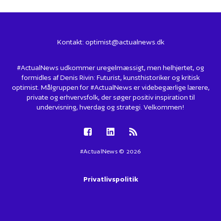
Kontakt:
optimist@actualnews.dk
#ActualNews udkommer uregelmæssigt, men helhjertet, og
formidles af Denis Rivin: Futurist, kunsthistoriker og kritisk
optimist. Målgruppen for #ActualNews er videbegærlige lærere,
private og erhvervsfolk, der søger positiv inspiration til
undervisning, hverdag og strategi. Velkommen!
#ActualNews © 2026
Privatlivspolitik