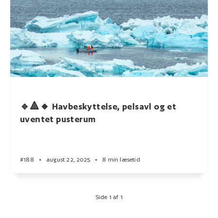
🔹🔺🔸 Havbeskyttelse, pelsavl og et
uventet pusterum
#188
•
august 22, 2025
•
8 min læsetid
Side 1 af 1