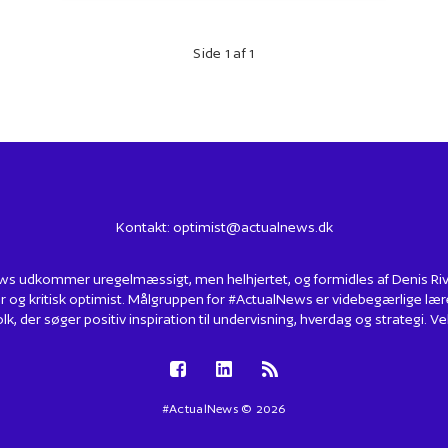
Side 1 af 1
Kontakt:
optimist@actualnews.dk
s udkommer uregelmæssigt, men helhjertet, og formidles af Denis Rivin
r og kritisk optimist. Målgruppen for #ActualNews er videbegærlige lær
lk, der søger positiv inspiration til undervisning, hverdag og strategi.
#ActualNews © 2026