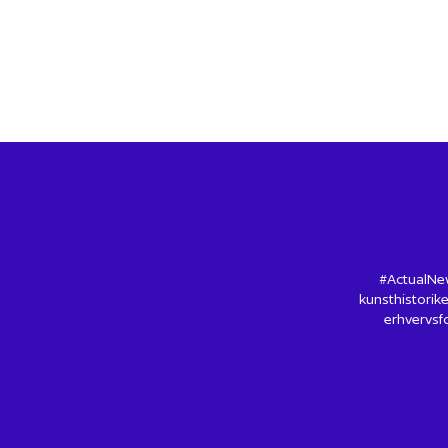
#ActualNew
kunsthistorike
erhvervsfo