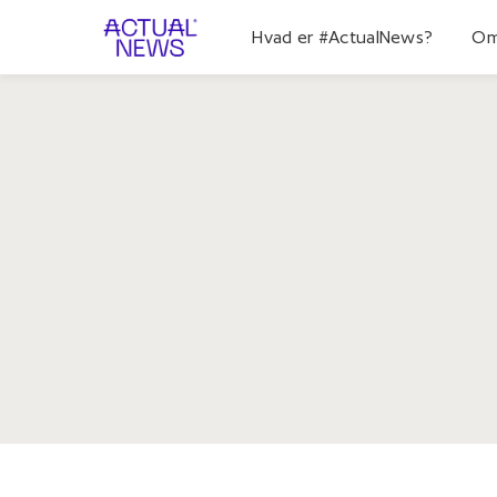
Hvad er #ActualNews?
Om