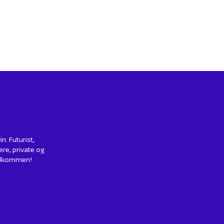
: Futurist,
ere, private og
 Velkommen!