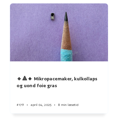
🔹🔺🔸 Mikropacemaker, kulkollaps
og uond foie gras
#179
•
april 04, 2025
•
8 min læsetid