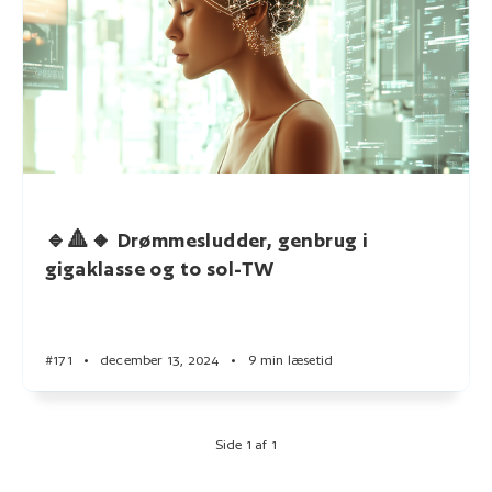
🔹🔺🔸 Drømmesludder, genbrug i
gigaklasse og to sol-TW
#171
•
december 13, 2024
•
9 min læsetid
Side 1 af 1