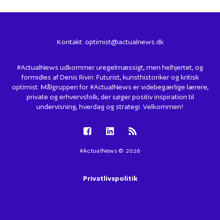
Kontakt:
optimist@actualnews.dk
#ActualNews udkommer uregelmæssigt, men helhjertet, og
formidles af Denis Rivin: Futurist, kunsthistoriker og kritisk
optimist. Målgruppen for #ActualNews er videbegærlige lærere,
private og erhvervsfolk, der søger positiv inspiration til
undervisning, hverdag og strategi. Velkommen!
#ActualNews © 2026
Privatlivspolitik