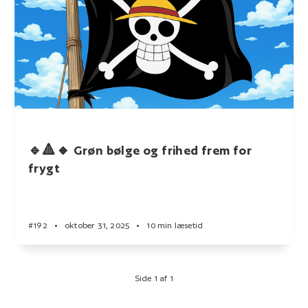
🔹🔺🔸 Grøn bølge og frihed frem for
frygt
#192
•
oktober 31, 2025
•
10 min læsetid
Side 1 af 1