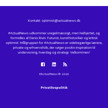
Kontakt:
optimist@actualnews.dk
#ActualNews udkommer uregelmæssigt, men helhjertet, og
formidles af Denis Rivin: Futurist, kunsthistoriker og kritisk
optimist. Målgruppen for #ActualNews er videbegærlige lærere,
private og erhvervsfolk, der søger positiv inspiration til
undervisning, hverdag og strategi. Velkommen!
#ActualNews © 2026
Privatlivspolitik