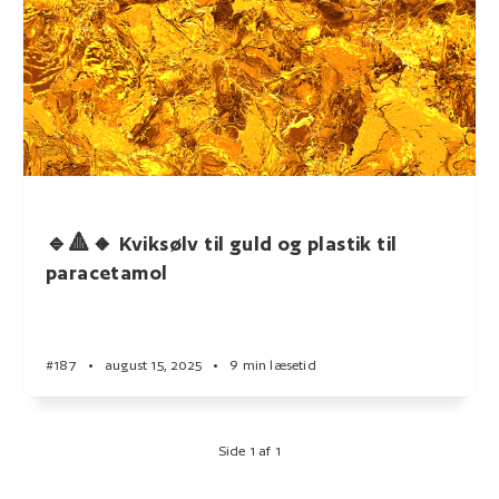
🔹🔺🔸 Kviksølv til guld og plastik til
paracetamol
#187
•
august 15, 2025
•
9 min læsetid
Side 1 af 1