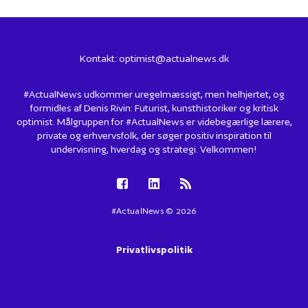
Kontakt:
optimist@actualnews.dk
#ActualNews udkommer uregelmæssigt, men helhjertet, og
formidles af Denis Rivin: Futurist, kunsthistoriker og kritisk
optimist. Målgruppen for #ActualNews er videbegærlige lærere,
private og erhvervsfolk, der søger positiv inspiration til
undervisning, hverdag og strategi. Velkommen!
#ActualNews © 2026
Privatlivspolitik