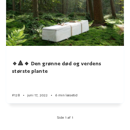
🔹🔺🔸 Den grønne død og verdens
største plante
#128
•
juni 17, 2022
•
6 min læsetid
Side 1 af 1