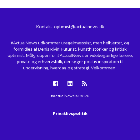
Kontakt:
optimist@actualnews.dk
#ActualNews udkommer uregelmæssigt, men helhjertet, og
formidles af Denis Rivin: Futurist, kunsthistoriker og kritisk
optimist. Målgruppen for #ActualNews er videbegærlige lærere,
private og erhvervsfolk, der søger positiv inspiration til
undervisning, hverdag og strategi. Velkommen!
#ActualNews © 2026
Privatlivspolitik