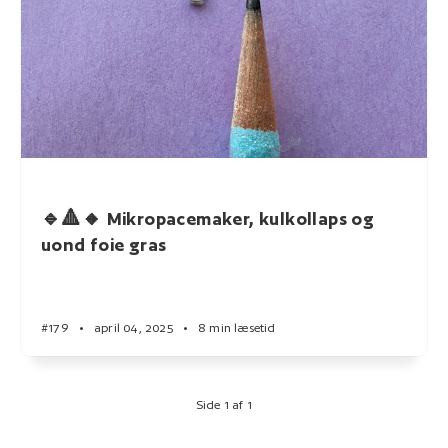
🔹🔺🔸 Mikropacemaker, kulkollaps og
uond foie gras
#179
•
april 04, 2025
•
8 min læsetid
Side 1 af 1