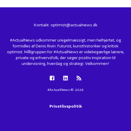
Kontakt:
optimist@actualnews.dk
#ActualNews udkommer uregelmæssigt, men helhjertet, og
formidles af Denis Rivin: Futurist, kunsthistoriker og kritisk
optimist. Målgruppen for #ActualNews er videbegærlige lærere,
private og erhvervsfolk, der søger positiv inspiration til
undervisning, hverdag og strategi. Velkommen!
#ActualNews © 2026
Privatlivspolitik