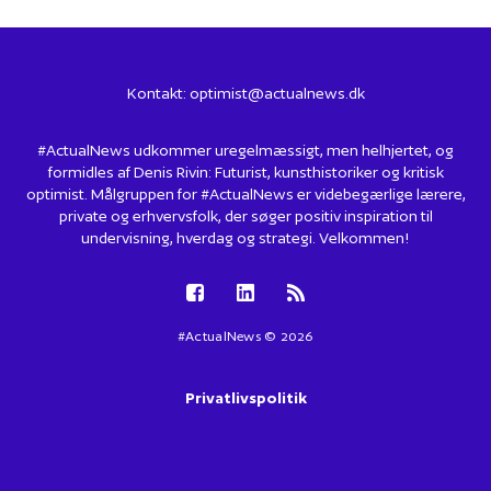
Kontakt:
optimist@actualnews.dk
#ActualNews udkommer uregelmæssigt, men helhjertet, og
formidles af Denis Rivin: Futurist, kunsthistoriker og kritisk
optimist. Målgruppen for #ActualNews er videbegærlige lærere,
private og erhvervsfolk, der søger positiv inspiration til
undervisning, hverdag og strategi. Velkommen!
#ActualNews © 2026
Privatlivspolitik