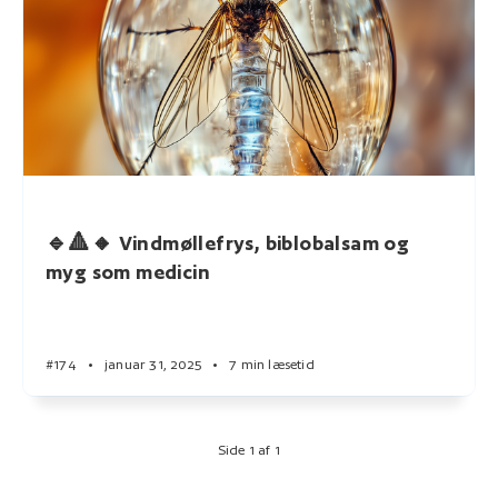
🔹🔺🔸 Vindmøllefrys, biblobalsam og
myg som medicin
#174
•
januar 31, 2025
•
7 min læsetid
Side 1 af 1