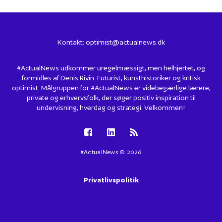
Kontakt:
optimist@actualnews.dk
#ActualNews udkommer uregelmæssigt, men helhjertet, og
formidles af Denis Rivin: Futurist, kunsthistoriker og kritisk
optimist. Målgruppen for #ActualNews er videbegærlige lærere,
private og erhvervsfolk, der søger positiv inspiration til
undervisning, hverdag og strategi. Velkommen!
#ActualNews © 2026
Privatlivspolitik