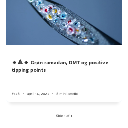
🔹🔺🔸 Grøn ramadan, DMT og positive
tipping points
#138
•
april 14, 2023
•
8 min læsetid
Side 1 af 1