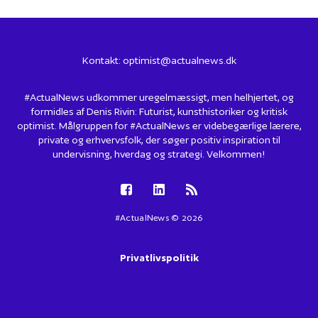
Kontakt:
optimist@actualnews.dk
#ActualNews udkommer uregelmæssigt, men helhjertet, og
formidles af Denis Rivin: Futurist, kunsthistoriker og kritisk
optimist. Målgruppen for #ActualNews er videbegærlige lærere,
private og erhvervsfolk, der søger positiv inspiration til
undervisning, hverdag og strategi. Velkommen!
#ActualNews © 2026
Privatlivspolitik