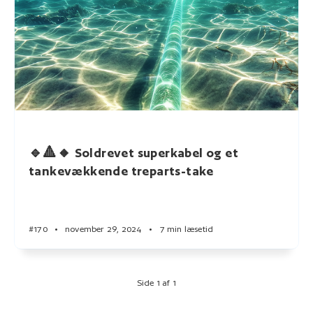
🔹🔺🔸 Soldrevet superkabel og et
tankevækkende treparts-take
#170
•
november 29, 2024
•
7 min læsetid
Side 1 af 1