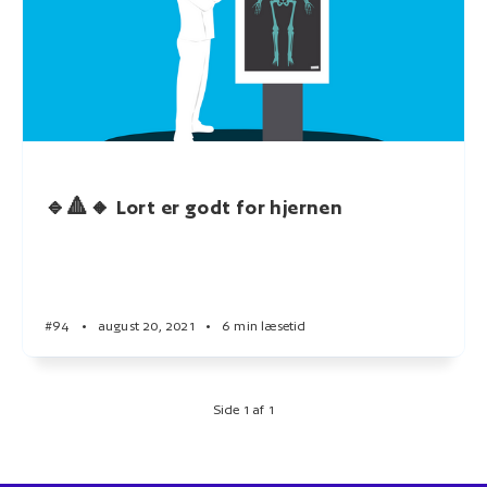
🔹🔺🔸 Lort er godt for hjernen
#94
•
august 20, 2021
•
6 min læsetid
Side 1 af 1