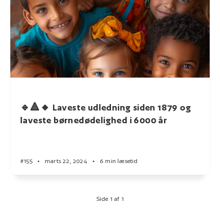
🔹🔺🔸 Laveste udledning siden 1879 og
laveste børnedødelighed i 6000 år
#155
•
marts 22, 2024
•
6 min læsetid
Side 1 af 1