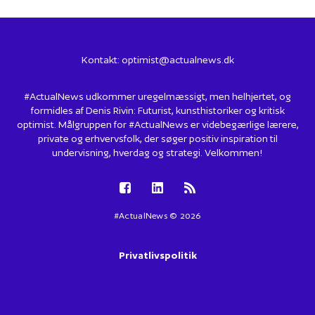
Kontakt:
optimist@actualnews.dk
#ActualNews udkommer uregelmæssigt, men helhjertet, og
formidles af Denis Rivin: Futurist, kunsthistoriker og kritisk
optimist. Målgruppen for #ActualNews er videbegærlige lærere,
private og erhvervsfolk, der søger positiv inspiration til
undervisning, hverdag og strategi. Velkommen!
#ActualNews © 2026
Privatlivspolitik