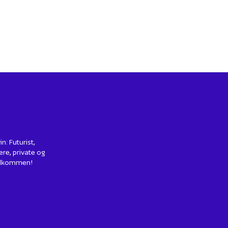
: Futurist,
ere, private og
 Velkommen!