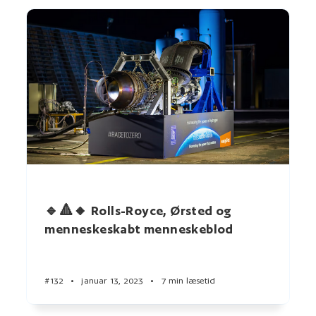
🔹🔺🔸 Rolls-Royce, Ørsted og
menneskeskabt menneskeblod
#132
•
januar 13, 2023
•
7 min læsetid