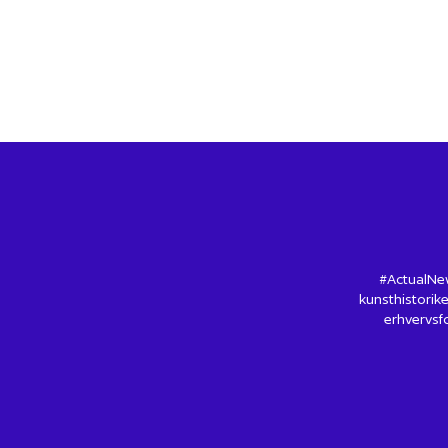
#ActualNew
kunsthistorike
erhvervsfo