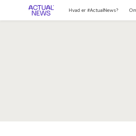
Hvad er #ActualNews?
Om