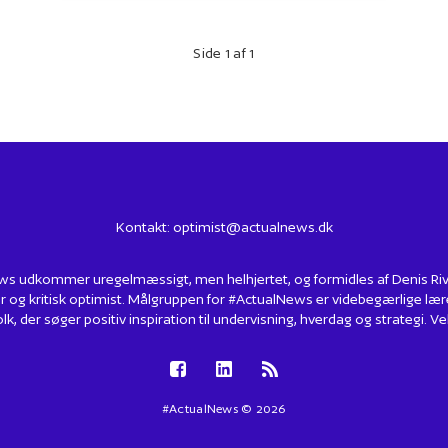
Side 1 af 1
Kontakt:
optimist@actualnews.dk
s udkommer uregelmæssigt, men helhjertet, og formidles af Denis Rivin
r og kritisk optimist. Målgruppen for #ActualNews er videbegærlige lær
lk, der søger positiv inspiration til undervisning, hverdag og strategi.
#ActualNews © 2026