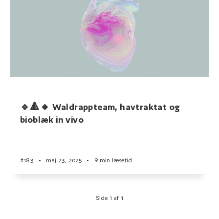
🔹🔺🔸 Waldrappteam, havtraktat og
bioblæk in vivo
#183
•
maj 23, 2025
•
9 min læsetid
Side 1 af 1