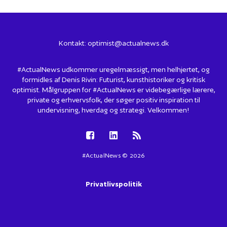
Kontakt:
optimist@actualnews.dk
#ActualNews udkommer uregelmæssigt, men helhjertet, og
formidles af Denis Rivin: Futurist, kunsthistoriker og kritisk
optimist. Målgruppen for #ActualNews er videbegærlige lærere,
private og erhvervsfolk, der søger positiv inspiration til
undervisning, hverdag og strategi. Velkommen!
#ActualNews © 2026
Privatlivspolitik