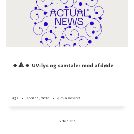
🔹🔺🔸 UV-lys og samtaler med afdøde
#32
•
april 14, 2020
•
4 min læsetid
Side 1 af 1