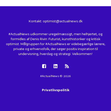
Kontakt:
optimist@actualnews.dk
#ActualNews udkommer uregelmæssigt, men helhjertet, og
formidles af Denis Rivin: Futurist, kunsthistoriker og kritisk
optimist. Målgruppen for #ActualNews er videbegærlige lærere,
private og erhvervsfolk, der søger positiv inspiration til
undervisning, hverdag og strategi. Velkommen!
#ActualNews © 2026
Privatlivspolitik